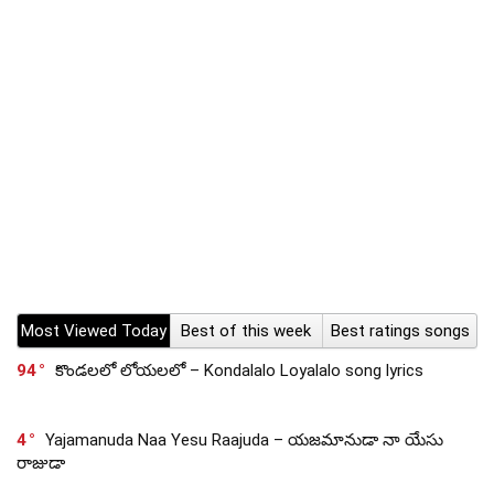
Most Viewed Today
Best of this week
Best ratings songs
94
కొండలలో లోయలలో – Kondalalo Loyalalo song lyrics
4
Yajamanuda Naa Yesu Raajuda – యజమానుడా నా యేసు
రాజుడా