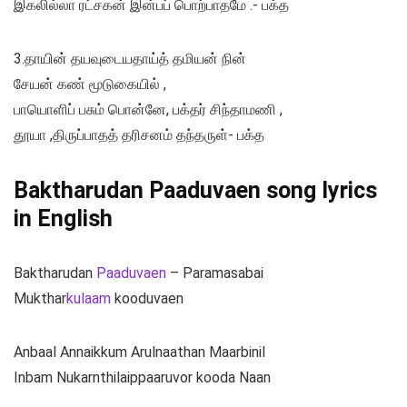
இகலில்லா ரட்சகன் இன்பப் பொற்பாதமே .- பக்த
3.தாயின் தயவுடையதாய்த் தமியன் நின்
சேயன் கண் மூடுகையில் ,
பாயொளிப் பசும் பொன்னே, பக்தர் சிந்தாமணி ,
தூயா ,திருப்பாதத் தரிசனம் தந்தருள்- பக்த
Baktharudan Paaduvaen song lyrics
in English
Baktharudan
Paaduvaen
– Paramasabai
Mukthar
kulaam
kooduvaen
Anbaal Annaikkum Arulnaathan Maarbinil
Inbam Nukarnthilaippaaruvor kooda Naan