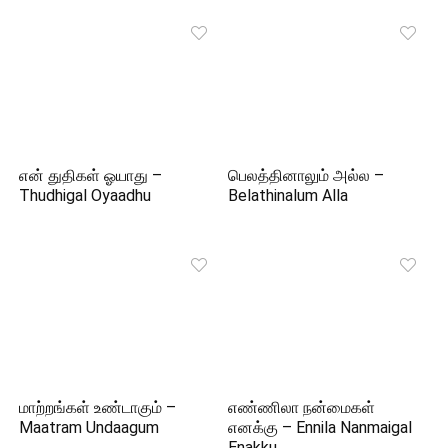
என் துதிகள் ஓயாது –
பெலத்தினாலும் அல்ல –
Thudhigal Oyaadhu
Belathinalum Alla
மாற்றங்கள் உண்டாகும் –
எண்ணிலா நன்மைகள்
Maatram Undaagum
எனக்கு – Ennila Nanmaigal
Enakku