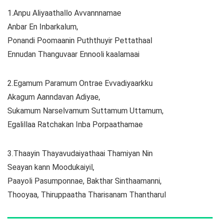
1.Anpu Aliyaathallo Avvannnamae
Anbar En Inbarkalum,
Ponandi Poomaanin Puththuyir Pettathaal
Ennudan Thanguvaar Ennooli kaalamaai
2.Egamum Paramum Ontrae Evvadiyaarkku
Akagum Aanndavan Adiyae,
Sukamum Narselvamum Suttamum Uttamum,
Egalillaa Ratchakan Inba Porpaathamae
3.Thaayin Thayavudaiyathaai Thamiyan Nin
Seayan kann Moodukaiyil,
Paayoli Pasumponnae, Bakthar Sinthaamanni,
Thooyaa, Thiruppaatha Tharisanam Thantharul