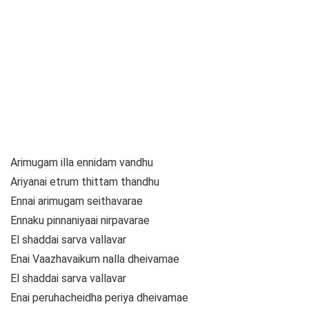
Arimugam illa ennidam vandhu
Ariyanai etrum thittam thandhu
Ennai arimugam seithavarae
Ennaku pinnaniyaai nirpavarae
El shaddai sarva vallavar
Enai Vaazhavaikum nalla dheivamae
El shaddai sarva vallavar
Enai peruhacheidha periya dheivamae