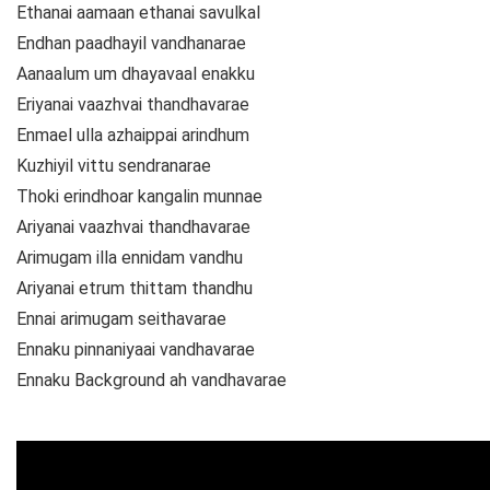
Ethanai aamaan ethanai savulkal
Endhan paadhayil vandhanarae
Aanaalum um dhayavaal enakku
Eriyanai vaazhvai thandhavarae
Enmael ulla azhaippai arindhum
Kuzhiyil vittu sendranarae
Thoki erindhoar kangalin munnae
Ariyanai vaazhvai thandhavarae
Arimugam illa ennidam vandhu
Ariyanai etrum thittam thandhu
Ennai arimugam seithavarae
Ennaku pinnaniyaai vandhavarae
Ennaku Background ah vandhavarae