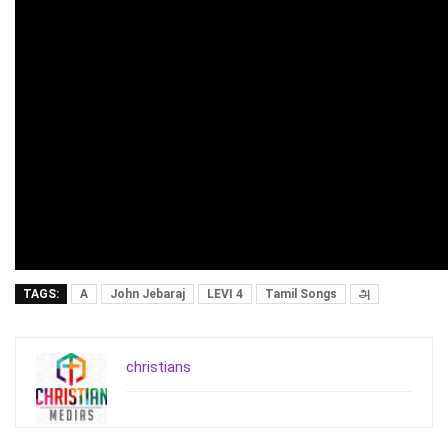
TAGS:
A
John Jebaraj
LEVI 4
Tamil Songs
அ
christians