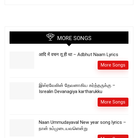
MORE SONGS
आदि में वचन तू ही था – Adbhut Naam Lyrics
More Songs
இஸ்ரவேலின் தேவனாகிய கர்த்தருக்கு –
Isrealin Devanagiya kartharukku
More Songs
Naan Ummudayaval New year song lyrics –
நான் உம்முடையவளென்று