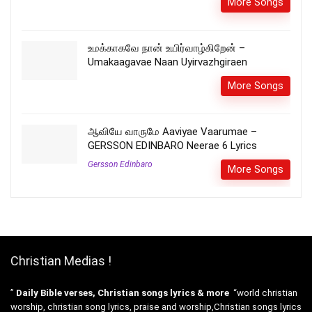
More Songs
உமக்காகவே நான் உயிர்வாழ்கிறேன் –
Umakaagavae Naan Uyirvazhgiraen
More Songs
ஆவியே வாருமே Aaviyae Vaarumae –
GERSSON EDINBARO Neerae 6 Lyrics
Gersson Edinbaro
More Songs
Christian Medias !
”
Daily Bible verses, Christian songs lyrics & more
“world christian
worship, christian song lyrics, praise and worship,Christian songs lyrics