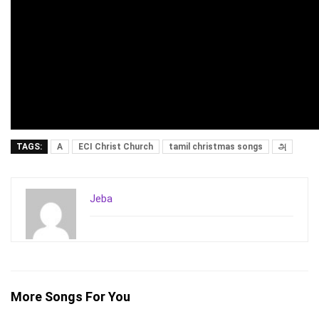
TAGS:
A
ECI Christ Church
tamil christmas songs
அ
Jeba
More Songs For You