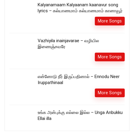
Kalyanamaam Kalyaanam kaanavur song
lyrics – கல்யாணமாம் கல்யாணமாம் கானாவூர்
More Songs
Vazhiyila inainjavarae – வழியில
இணைஞ்சவரே
More Songs
என்னோடு நீர் இருப்பதினால் – Ennodu Neer
Iruppathinaal
More Songs
உங்க அன்புக்கு எல்லை இல்ல – Unga Anbukku
Ellai illa