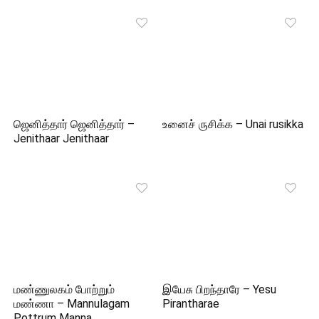
ஜெனித்தார் ஜெனித்தார் –
உனைச் ருசிக்க – Unai rusikka
Jenithaar Jenithaar
மண்ணுலகம் போற்றும்
இயேசு பிறந்தாரே – Yesu
மண்ணா – Mannulagam
Pirantharae
Pottrum Manna