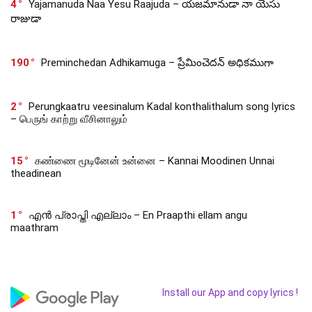
4
Yajamanuda Naa Yesu Raajuda – యజమానుడా నా యేసు
రాజుడా
190
Preminchedan Adhikamuga – ప్రేమించెదన్ అధికముగా
2
Perungkaatru veesinalum Kadal konthalithalum song lyrics
– பெருங் காற்று வீசினாலும்
15
கண்ணை மூடினேன் உன்னை – Kannai Moodinen Unnai
theadinean
1
എൻ പ്രാപ്തി എല്ലാം – En Praapthi ellam angu
maathram
Install our App and copy lyrics !