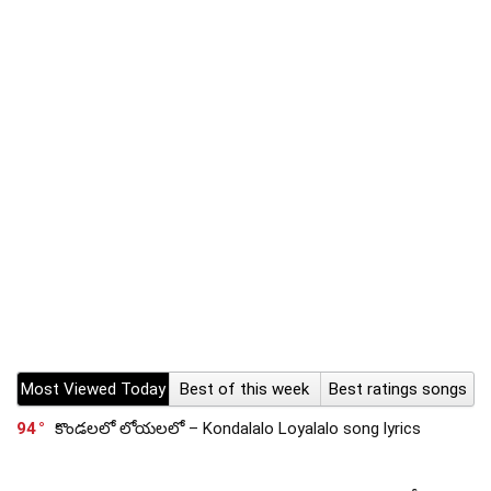
Most Viewed Today
Best of this week
Best ratings songs
94
కొండలలో లోయలలో – Kondalalo Loyalalo song lyrics