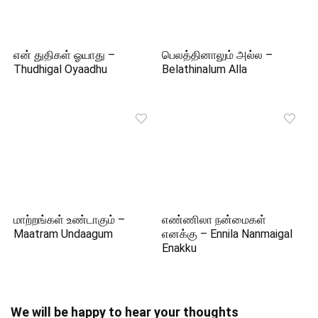
என் துதிகள் ஓயாது –
பெலத்தினாலும் அல்ல –
Thudhigal Oyaadhu
Belathinalum Alla
மாற்றங்கள் உண்டாகும் –
எண்ணிலா நன்மைகள்
Maatram Undaagum
எனக்கு – Ennila Nanmaigal
Enakku
We will be happy to hear your thoughts