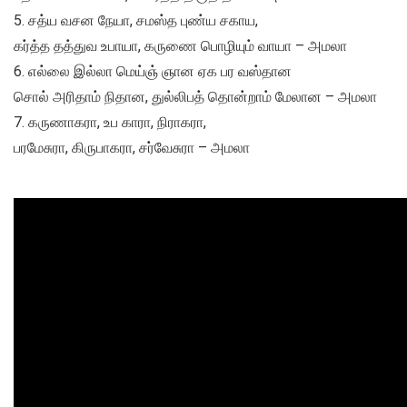
5. சத்ய வசன நேயா, சமஸ்த புண்ய சகாய,
கர்த்த தத்துவ உபாயா, கருணை பொழியும் வாயா – அமலா
6. எல்லை இல்லா மெய்ஞ் ஞான ஏக பர வஸ்தான
சொல் அரிதாம் நிதான, துல்லிபத் தொன்றாம் மேலான – அமலா
7. கருணாகரா, உப காரா, நிராகரா,
பரமேசுரா, கிருபாகரா, சர்வேசுரா – அமலா