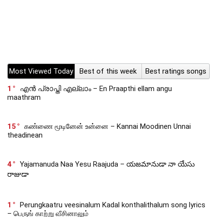
Most Viewed Today
Best of this week
Best ratings songs
1
എൻ പ്രാപ്തി എല്ലാം – En Praapthi ellam angu
maathram
15
கண்ணை மூடினேன் உன்னை – Kannai Moodinen Unnai
theadinean
4
Yajamanuda Naa Yesu Raajuda – యజమానుడా నా యేసు
రాజుడా
1
Perungkaatru veesinalum Kadal konthalithalum song lyrics
– பெருங் காற்று வீசினாலும்