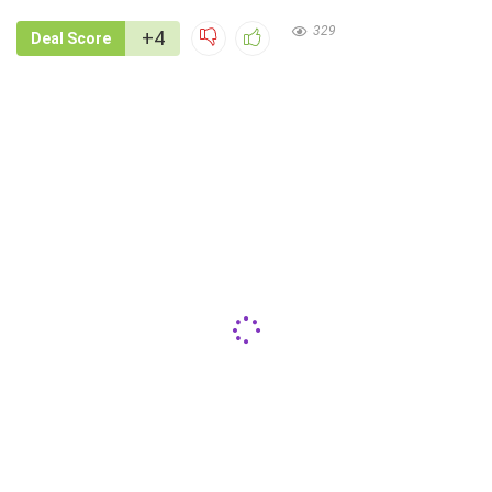
329
+4
Deal Score