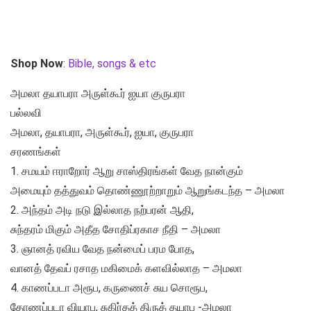
Shop Now
:
Bible, songs & etc
அமலா தயாபரா அருள்கூர் ஐயா குருபரா
பல்லவி
அமலா, தயாபரா, அருள்கூர், ஐயா, குருபரா
சரணங்கள்
1. சமயம் ஈராறோர் ஆறு சாஸ்திரங்கள் வேத நான்கும்
அமையும் தத்துவம் தொண்ணூற்றாறும் ஆறுங்கடந்த – அமலா
2. அந்தம் அடி நடு இல்லாத நற்பரன் ஆதி,
சுந்தரம் மிகும் அதீத சோதிப்ரகாச நீதி – அமலா
3. ஞானத் ரவிய வேத நன்மைப் பரம போத,
வானத் தேவப் ரசாத மகிமைக் களவில்லாத – அமலா
4. காணப்படா அரூப, கருணைச் சுய சொரூப,
தோணப்படா வியாப, சுகிர்தத் திருத் தயாப -அமலா