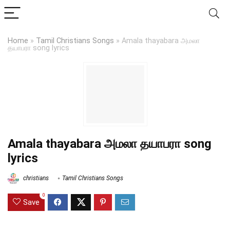
Home
»
Tamil Christians Songs
»
Amala thayabara அமலா
தயாபரா song lyrics
Amala thayabara அமலா தயாபரா song
lyrics
christians
Tamil Christians Songs
0
Save