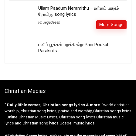
Ullam Paadum Neramithu – உள்ளம் பாடும்
நேரமிது song lyrics
Pr. Jegadeesh
More Songs
பனிப் பூக்கள் பறக்கின்ற-Pani Pookal
Parakintra
Christian Medias !
”
Daily Bible verses, Christian songs lyrics & more
“world christian
worship, christian song lyrics, praise and worship,Christian songs lyrics
. Online Christian Music Lyrics, Christian song lyrics Christian music
lyrics and Christian song lyrics,Gospel music lyrics.
All christian Songs lyrics , videos etc are the property and copyright of