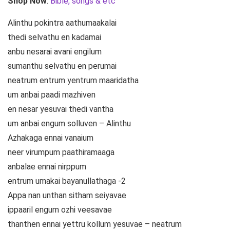
Shop Now
:
Bible, songs & etc
Alinthu pokintra aathumaakalai
thedi selvathu en kadamai
anbu nesarai avani engilum
sumanthu selvathu en perumai
neatrum entrum yentrum maaridatha
um anbai paadi mazhiven
en nesar yesuvai thedi vantha
um anbai engum solluven – Alinthu
Azhakaga ennai vanaium
neer virumpum paathiramaaga
anbalae ennai nirppum
entrum umakai bayanullathaga -2
Appa nan unthan sitham seiyavae
ippaaril engum ozhi veesavae
thanthen ennai yettru kollum yesuvae – neatrum