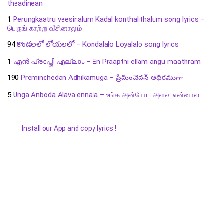
theadinean
1
Perungkaatru veesinalum Kadal konthalithalum song lyrics –
பெருங் காற்று வீசினாலும்
94
కొండలలో లోయలలో – Kondalalo Loyalalo song lyrics
1
എൻ പ്രാപ്തി എല്ലാം – En Praapthi ellam angu maathram
190
Preminchedan Adhikamuga – ప్రేమించెదన్ అధికముగా
5
Unga Anboda Alava ennala – உங்க அன்போட அளவ என்னால
Install our App and copy lyrics !