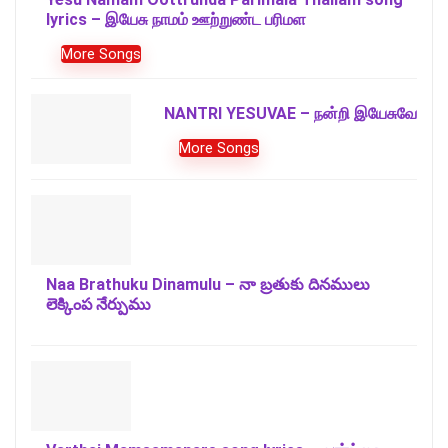
lyrics – இயேசு நாமம் ஊற்றுண்ட பரிமள
More Songs
NANTRI YESUVAE – நன்றி இயேசுவே
More Songs
Naa Brathuku Dinamulu – నా బ్రతుకు దినములు
లెక్కింప నేర్పుము