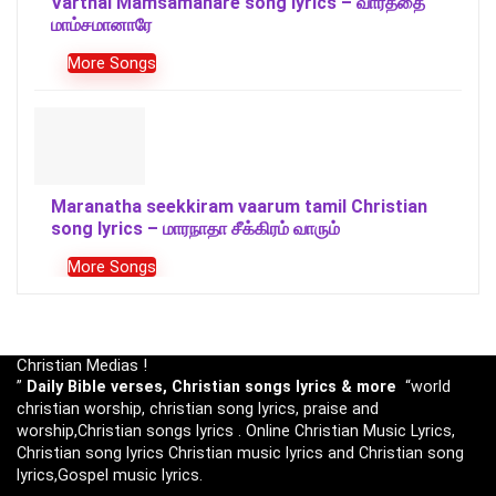
Varthai Mamsamanare song lyrics – வார்த்தை
மாம்சமானாரே
More Songs
Maranatha seekkiram vaarum tamil Christian
song lyrics – மாரநாதா சீக்கிரம் வாரும்
More Songs
Christian Medias !
”
Daily Bible verses, Christian songs lyrics & more
“world
christian worship, christian song lyrics, praise and
worship,Christian songs lyrics . Online Christian Music Lyrics,
Christian song lyrics Christian music lyrics and Christian song
lyrics,Gospel music lyrics.