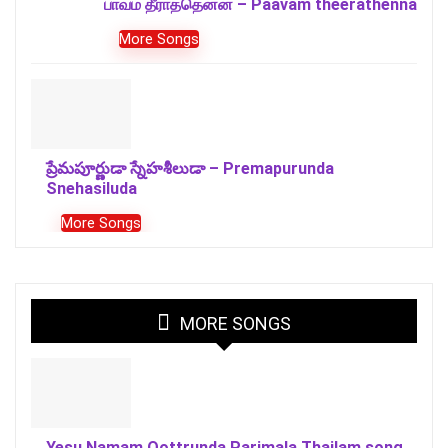
பாவம் தீராததென்ன – Paavam theerathenna
More Songs
ప్రేమపూర్ణుడా స్నేహశీలుడా – Premapurunda
Snehasiluda
More Songs
MORE SONGS
Yesu Namam Oottrunda Parimala Thailam song