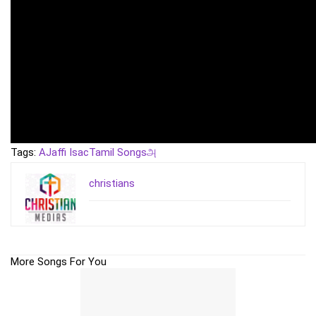
Tags:
A
Jaffi Isac
Tamil Songs
அ
christians
More Songs For You