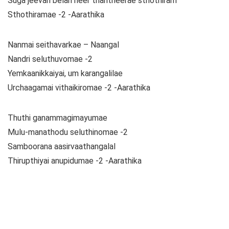
Suga jeevan belan neer thantheerae sthothiram
Sthothiramae -2 -Aarathika
Nanmai seithavarkae – Naangal
Nandri seluthuvomae -2
Yemkaanikkaiyai, um karangalilae
Urchaagamai vithaikiromae -2 -Aarathika
Thuthi ganammagimayumae
Mulu-manathodu seluthinomae -2
Samboorana aasirvaathangalal
Thirupthiyai anupidumae -2 -Aarathika