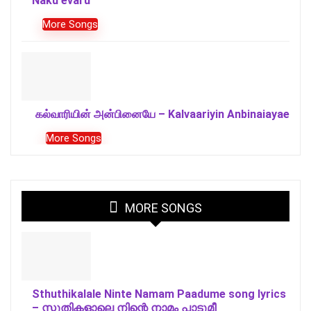
Naku evaru
More Songs
கல்வாரியின் அன்பினையே – Kalvaariyin Anbinaiayae
More Songs
MORE SONGS
Sthuthikalale Ninte Namam Paadume song lyrics
– സ്തുതികളാലെ നിന്റെ നാമം പാടുമീ