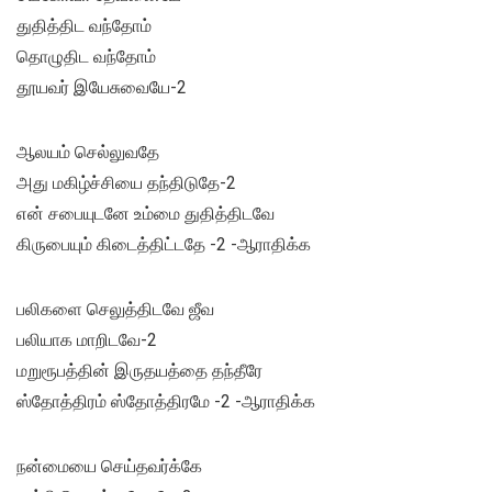
துதித்திட வந்தோம்
தொழுதிட வந்தோம்
தூயவர் இயேசுவையே-2
ஆலயம் செல்லுவதே
அது மகிழ்ச்சியை தந்திடுதே-2
என் சபையுடனே உம்மை துதித்திடவே
கிருபையும் கிடைத்திட்டதே -2 -ஆராதிக்க
பலிகளை செலுத்திடவே ஜீவ
பலியாக மாறிடவே-2
மறுரூபத்தின் இருதயத்தை தந்தீரே
ஸ்தோத்திரம் ஸ்தோத்திரமே -2 -ஆராதிக்க
நன்மையை செய்தவர்க்கே