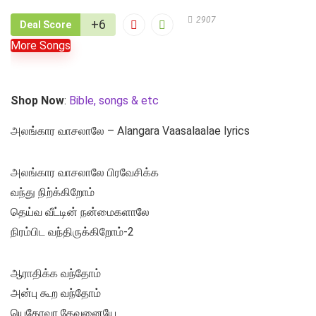
2907
+6
Deal Score
More Songs
Shop Now
:
Bible, songs & etc
அலங்கார வாசலாலே – Alangara Vaasalaalae lyrics
அலங்கார வாசலாலே பிரவேசிக்க
வந்து நிற்க்கிறோம்
தெய்வ வீட்டின் நன்மைகளாலே
நிரம்பிட வந்திருக்கிறோம்-2
ஆராதிக்க வந்தோம்
அன்பு கூற வந்தோம்
யெகோவா தேவனையே