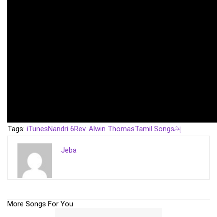
Tags:
iTunes
Nandri 6
Rev. Alwin Thomas
Tamil Songs
அ
Jeba
More Songs For You