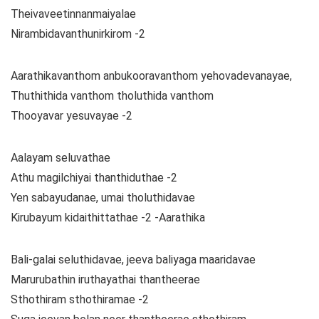
Theivaveetinnanmaiyalae
Nirambidavanthunirkirom -2
Aarathikavanthom anbukooravanthom yehovadevanayae,
Thuthithida vanthom tholuthida vanthom
Thooyavar yesuvayae -2
Aalayam seluvathae
Athu magilchiyai thanthiduthae -2
Yen sabayudanae, umai tholuthidavae
Kirubayum kidaithittathae -2 -Aarathika
Bali-galai seluthidavae, jeeva baliyaga maaridavae
Marurubathin iruthayathai thantheerae
Sthothiram sthothiramae -2