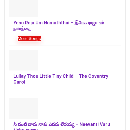
Yesu Raja Um Namaththai – இயேசு ராஜா உம்
நாமத்தை
More Songs
Lullay Thou Little Tiny Child – The Coventry
Carol
నీ వంటి వారు నాకు ఎవరు లేరయ్య – Neevanti Varu