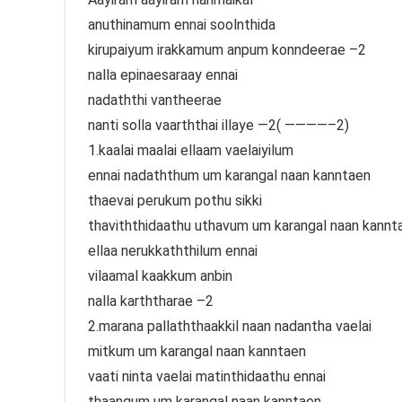
anuthinamum ennai soolnthida
kirupaiyum irakkamum anpum konndeerae –2
nalla epinaesaraay ennai
nadaththi vantheerae
nanti solla vaarththai illaye —2( ————–2)
1.kaalai maalai ellaam vaelaiyilum
ennai nadaththum um karangal naan kanntaen
thaevai perukum pothu sikki
thaviththidaathu uthavum um karangal naan kannt
ellaa nerukkaththilum ennai
vilaamal kaakkum anbin
nalla karththarae –2
2.marana pallaththaakkil naan nadantha vaelai
mitkum um karangal naan kanntaen
vaati ninta vaelai matinthidaathu ennai
thaangum um karangal naan kanntaen