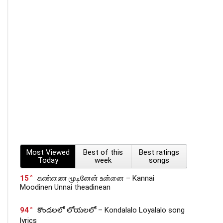
Most Viewed
Best of this
Best ratings
Today
week
songs
15
கண்ணை மூடினேன் உன்னை – Kannai
Moodinen Unnai theadinean
94
కొండలలో లోయలలో – Kondalalo Loyalalo song
lyrics