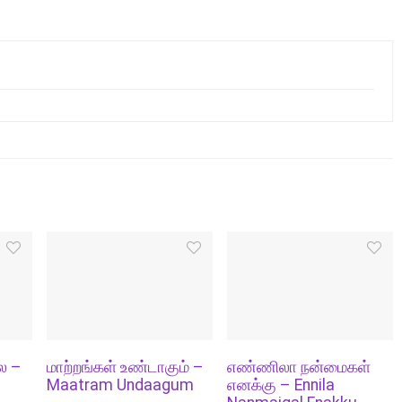
ல –
மாற்றங்கள் உண்டாகும் –
எண்ணிலா நன்மைகள்
Maatram Undaagum
எனக்கு – Ennila