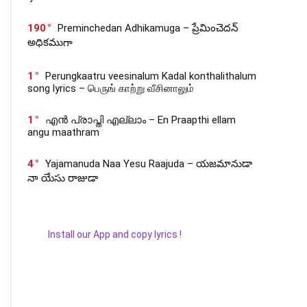
190
Preminchedan Adhikamuga – ప్రేమించెదన్
అధికముగా
1
Perungkaatru veesinalum Kadal konthalithalum
song lyrics – பெருங் காற்று வீசினாலும்
1
എൻ പ്രാപ്തി എല്ലാം – En Praapthi ellam
angu maathram
4
Yajamanuda Naa Yesu Raajuda – యజమానుడా
నా యేసు రాజుడా
Install our App and copy lyrics !