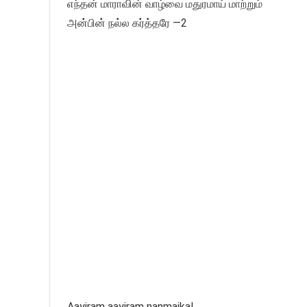
எந்தன் மாராவின் வாழ்வை மதுரமாய் மாற்றும்
அன்பின் நல்ல கர்த்தரே —2
Aayiram aayiram nanmaikal