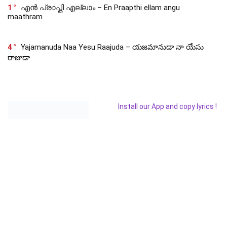
1
എൻ പ്രാപ്തി എല്ലാം – En Praapthi ellam angu
maathram
4
Yajamanuda Naa Yesu Raajuda – యజమానుడా నా యేసు
రాజుడా
Install our App and copy lyrics !