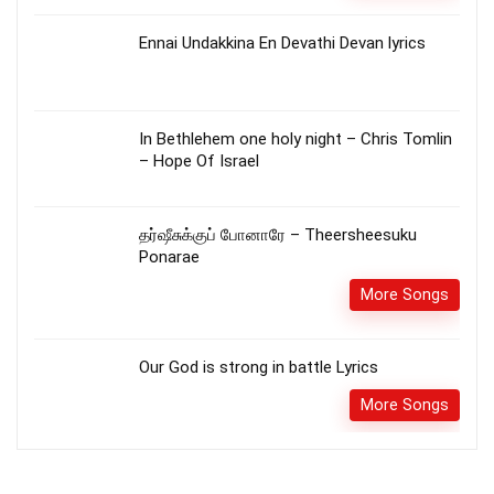
Ennai Undakkina En Devathi Devan lyrics
In Bethlehem one holy night – Chris Tomlin
– Hope Of Israel
தர்ஷீசுக்குப் போனாரே – Theersheesuku
Ponarae
More Songs
Our God is strong in battle Lyrics
More Songs