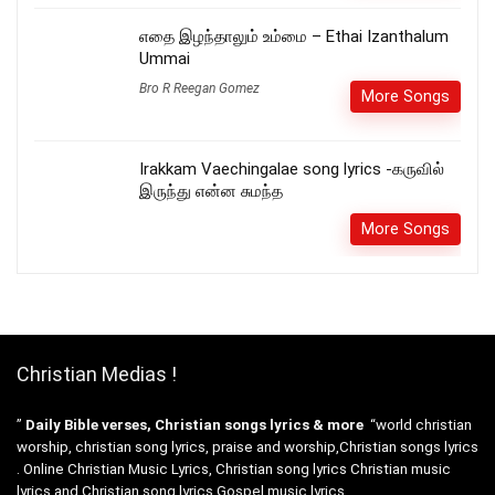
எதை இழந்தாலும் உம்மை – Ethai Izanthalum
Ummai
Bro R Reegan Gomez
More Songs
Irakkam Vaechingalae song lyrics -கருவில்
இருந்து என்ன சுமந்த
More Songs
Christian Medias !
”
Daily Bible verses, Christian songs lyrics & more
“world christian
worship, christian song lyrics, praise and worship,Christian songs lyrics
. Online Christian Music Lyrics, Christian song lyrics Christian music
lyrics and Christian song lyrics,Gospel music lyrics.