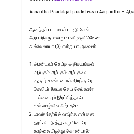
Aanantha Paadalgal paadiduvean Aarparithu – ஆனந
ஆனந்தப் பாடல்கள் பாடிடுவேன்
ஆர்ப்பரித்து என்றும் மகிழ்ந்திடுவேன்
அல்லேலூயா (3) என்று பாடிடுவேன்
ஆண்டவர் செய்த அதிசயங்கள்
அற்புதம் அற்புதம் அற்புதமே
குருடர் கண்களைத் திறந்தாரே
செவிடர் கேட்க செய் செய்தாரே
என்னையும் இரட்சித்தாரே
என் வாழ்வில் அற்புதமே
பாவச் சேற்றில் வாழ்ந்த என்னை
தூக்கி எடுத்து கழுவினாரே
கரத்தை பிடித்து கொண்டாரே