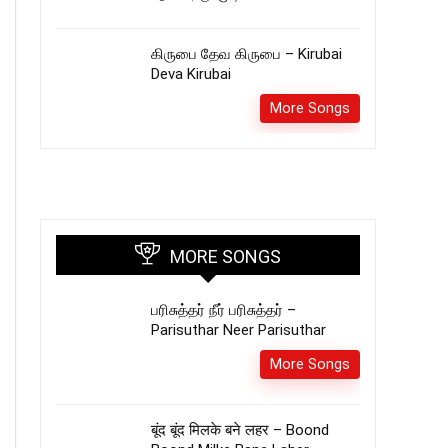
கிருபை தேவ கிருபை – Kirubai
Deva Kirubai
More Songs
MORE SONGS
பரிசுத்தர் நீர் பரிசுத்தர் –
Parisuthar Neer Parisuthar
More Songs
बूंद बूंद मिलके बने लहर – Boond