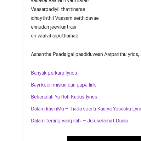
vallavar vaalvinil vantharae
Vaasarpadiyil thattinarae
idhayththil Vaasam seithidavae
ennudan jeevikintraar
en vaalvil arputhamae
Aanantha Paadalgal paadiduvean Aarparithu yrics, 
Banyak perkara lyrics
Bayi kecil miskin dan papa lirik
Bekerjalah Ya Roh Kudus lyrics
Dalam kasihMu – Tiada sperti Kau ya Yesusku Lyri
Dalam terang yang ilahi – Juruselamat Dunia