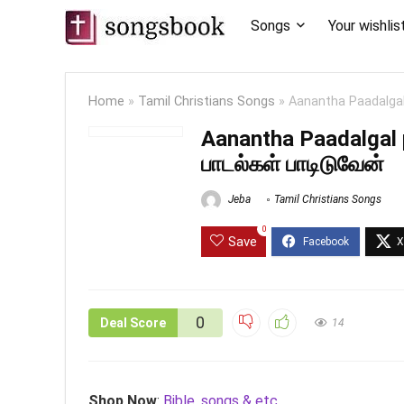
Songs
Your wishlis
Home
»
Tamil Christians Songs
»
Aanantha Paadalgal
Aanantha Paadalgal 
பாடல்கள் பாடிடுவேன்
Jeba
Tamil Christians Songs
0
Save
0
Deal Score
14
Shop Now
:
Bible, songs & etc