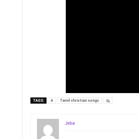
TAGS:
A
Tamil christian songs
ஆ
Jeba