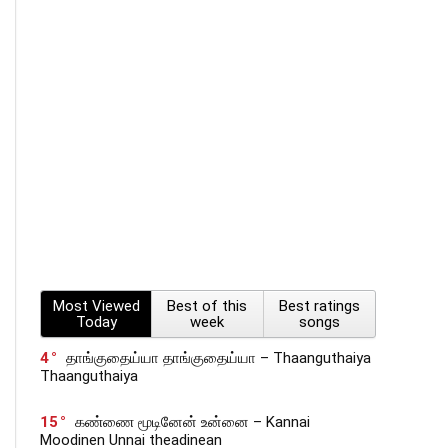
Most Viewed
Best of this
Best ratings
Today
week
songs
4
தாங்குதைய்யா தாங்குதைய்யா – Thaanguthaiya
Thaanguthaiya
15
கண்ணை மூடினேன் உன்னை – Kannai
Moodinen Unnai theadinean