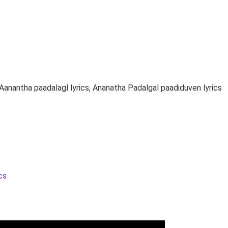
Aanantha paadalagl lyrics, Ananatha Padalgal paadiduven lyrics
cs