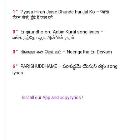
1
Pyasa Hiran Jaise Dhunde hai Jal Ko – प्यासा
हिरन जैसे, ढूंढे है जल को
0
Engirundho oru Anbin Kural song lyrics –
எங்கிருந்தோ ஒரு அன்பின் குரல்
0
நீங்கதா என் தெய்வம் – Neengetha En Deivam
6
PARISHUDDHAME – పరిశుద్ధమే యేసుని రక్తం song
lyrics
Install our App and copy lyrics !