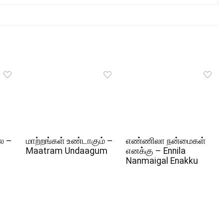
ல –
மாற்றங்கள் உண்டாகும் –
எண்ணிலா நன்மைகள்
Maatram Undaagum
எனக்கு – Ennila
Nanmaigal Enakku