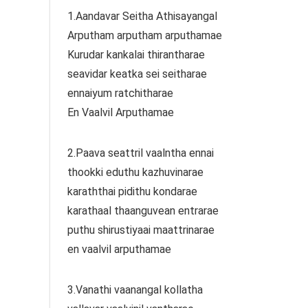
1.Aandavar Seitha Athisayangal
Arputham arputham arputhamae
Kurudar kankalai thirantharae
seavidar keatka sei seitharae
ennaiyum ratchitharae
En Vaalvil Arputhamae
2.Paava seattril vaalntha ennai
thookki eduthu kazhuvinarae
karaththai pidithu kondarae
karathaal thaanguvean entrarae
puthu shirustiyaai maattrinarae
en vaalvil arputhamae
3.Vanathi vaanangal kollatha