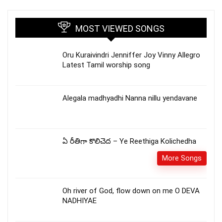
MOST VIEWED SONGS
Oru Kuraivindri Jenniffer Joy Vinny Allegro
Latest Tamil worship song
Alegala madhyadhi Nanna nillu yendavane
ఏ రీతిగా కొలిచెద – Ye Reethiga Kolichedha
More Songs
Oh river of God, flow down on me O DEVA
NADHIYAE