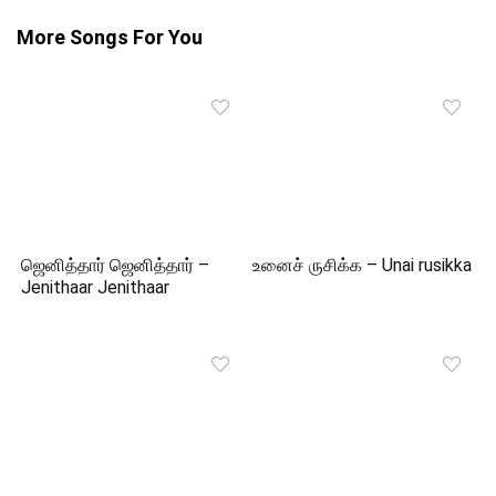
More Songs For You
ஜெனித்தார் ஜெனித்தார் –
உனைச் ருசிக்க – Unai rusikka
Jenithaar Jenithaar