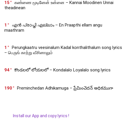
15
கண்ணை மூடினேன் உன்னை – Kannai Moodinen Unnai
theadinean
1
എൻ പ്രാപ്തി എല്ലാം – En Praapthi ellam angu
maathram
1
Perungkaatru veesinalum Kadal konthalithalum song lyrics
– பெருங் காற்று வீசினாலும்
94
కొండలలో లోయలలో – Kondalalo Loyalalo song lyrics
190
Preminchedan Adhikamuga – ప్రేమించెదన్ అధికముగా
Install our App and copy lyrics !