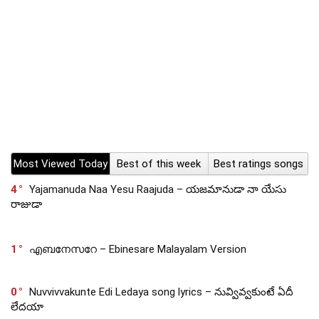
Most Viewed Today
Best of this week
Best ratings songs
4
Yajamanuda Naa Yesu Raajuda – యజమానుడా నా యేసు
రాజుడా
1
എബനേസറേ – Ebinesare Malayalam Version
0
Nuvvivvakunte Edi Ledaya song lyrics – నువ్వివ్వకుంటే ఏదీ
లేదయా