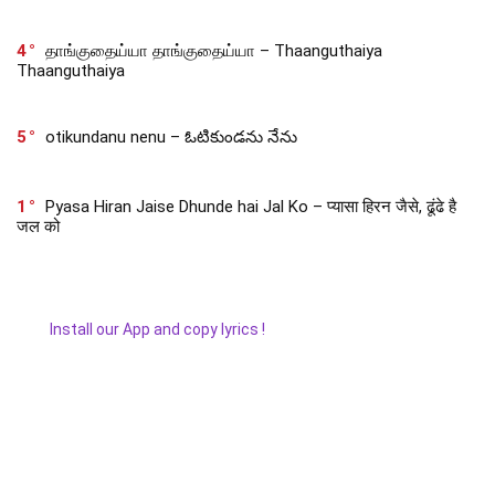
4
தாங்குதைய்யா தாங்குதைய்யா – Thaanguthaiya
Thaanguthaiya
5
otikundanu nenu – ఓటికుండను నేను
1
Pyasa Hiran Jaise Dhunde hai Jal Ko – प्यासा हिरन जैसे, ढूंढे है
जल को
Install our App and copy lyrics !