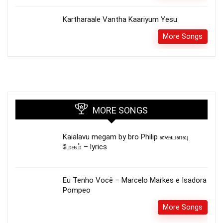
Kartharaale Vantha Kaariyum Yesu
More Songs
MORE SONGS
Kaialavu megam by bro Philip கையளவு
மேகம் – lyrics
Eu Tenho Você – Marcelo Markes e Isadora
Pompeo
More Songs