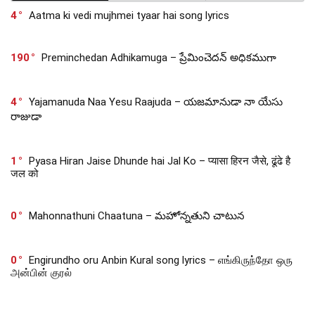
4
Aatma ki vedi mujhmei tyaar hai song lyrics
190
Preminchedan Adhikamuga – ప్రేమించెదన్ అధికముగా
4
Yajamanuda Naa Yesu Raajuda – యజమానుడా నా యేసు
రాజుడా
1
Pyasa Hiran Jaise Dhunde hai Jal Ko – प्यासा हिरन जैसे, ढूंढे है
जल को
0
Mahonnathuni Chaatuna – మహోన్నతుని చాటున
0
Engirundho oru Anbin Kural song lyrics – எங்கிருந்தோ ஒரு
அன்பின் குரல்