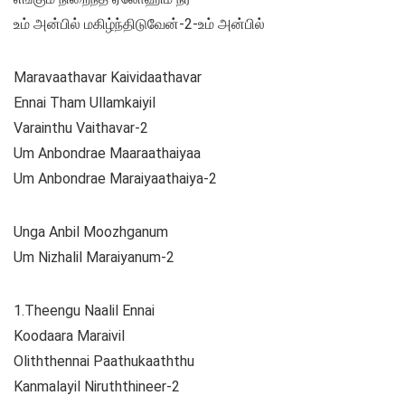
உம் அன்பில் மகிழ்ந்திடுவேன்-2-உம் அன்பில்
Maravaathavar Kaividaathavar
Ennai Tham Ullamkaiyil
Varainthu Vaithavar-2
Um Anbondrae Maaraathaiyaa
Um Anbondrae Maraiyaathaiya-2
Unga Anbil Moozhganum
Um Nizhalil Maraiyanum-2
1.Theengu Naalil Ennai
Koodaara Maraivil
Oliththennai Paathukaaththu
Kanmalayil Niruththineer-2