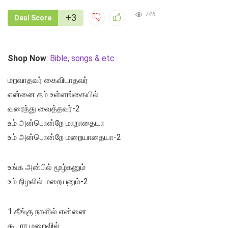
746
+3
Deal Score
Shop Now
:
Bible, songs & etc
மறவாதவர் கைவிடாதவர்
என்னை தம் உள்ளங்கையில்
வரைந்து வைத்தவர்-2
உம் அன்பொன்றே மாறாதையா
உம் அன்பொன்றே மறையாதையா-2
உங்க அன்பில் மூழ்கனும்
உம் நிழலில் மறையனும்-2
1 தீங்கு நாளில் என்னை
கூடார மறைவில்