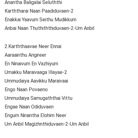
Anantha Baligalai Seluththi
Karththarai Naan Paadiduvaen-2
Enakkai Yaavum Seithu Mudikkum
Anbai Naan Thuthiththiduvaen-2-Um Anbil
2.Karththaavae Neer Ennai
Aaraainthu Arigireer
En Ninaivum En Vazhiyum
Umakku Maraivaaga Illayae-2
Ummudaiya Aavikku Maraivaai
Engo Naan Povaeno
Ummudaiya Samugaththai Vittu
Engae Naan Odiduvaen
Engum Niraintha Elohim Neer
Um Anbil Magizhnthiduvaen-2-Um Anbil