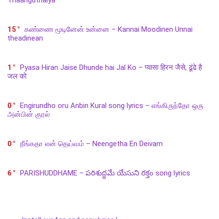
15
கண்ணை மூடினேன் உன்னை – Kannai Moodinen Unnai
theadinean
1
Pyasa Hiran Jaise Dhunde hai Jal Ko – प्यासा हिरन जैसे, ढूंढे है
जल को
0
Engirundho oru Anbin Kural song lyrics – எங்கிருந்தோ ஒரு
அன்பின் குரல்
0
நீங்கதா என் தெய்வம் – Neengetha En Deivam
6
PARISHUDDHAME – పరిశుద్ధమే యేసుని రక్తం song lyrics