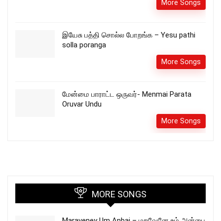
More Songs
இயேசு பத்தி சொல்ல போறங்க – Yesu pathi
solla poranga
More Songs
மேன்மை பாராட்ட ஒருவர்- Menmai Parata
Oruvar Undu
More Songs
MORE SONGS
Maraveney Um Anbai – மறவேனே உம் அன்பை