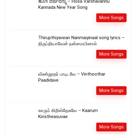
ಹೊಸ ವರ್ಷವನ್ನು – Hosa Varshavannu
Kannada New Year Song
More Songs
Thirupthiyavean Nanmaiyinaal song lyrics –
திருப்தியாவேன் நன்மையினால்
More Songs
விண்தூதர் பாடிடவே – Vinthoothar
Paadidave
More Songs
காரும் கிறிஸ்தேசுவே – Kaarum
Kiristheasuvae
More Songs