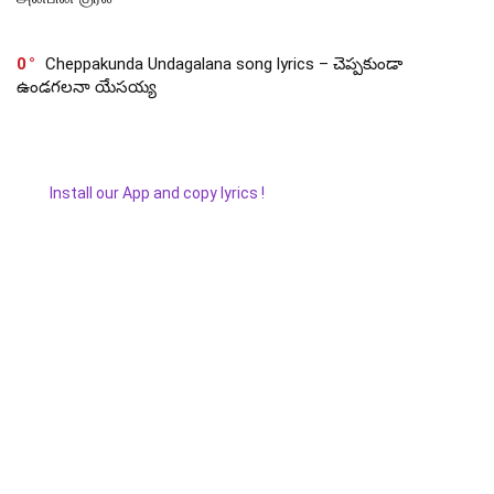
0
Cheppakunda Undagalana song lyrics – చెప్పకుండా
ఉండగలనా యేసయ్య
Install our App and copy lyrics !