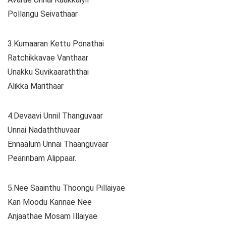
Pollangu Seivathaar
3.Kumaaran Kettu Ponathai
Ratchikkavae Vanthaar
Unakku Suvikaaraththai
Alikka Marithaar
4.Devaavi Unnil Thanguvaar
Unnai Nadaththuvaar
Ennaalum Unnai Thaanguvaar
Pearinbam Alippaar.
5.Nee Saainthu Thoongu Pillaiyae
Kan Moodu Kannae Nee
Anjaathae Mosam Illaiyae