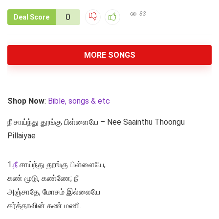
83
0
Deal Score
MORE SONGS
Shop Now
:
Bible, songs & etc
நீ சாய்ந்து தூங்கு பிள்ளையே – Nee Saainthu Thoongu
Pillaiyae
1.
நீ
சாய்ந்து தூங்கு பிள்ளையே,
கண் மூடு, கண்ணே; நீ
அஞ்சாதே, மோசம் இல்லையே
கர்த்தாவின் கண் மணி.