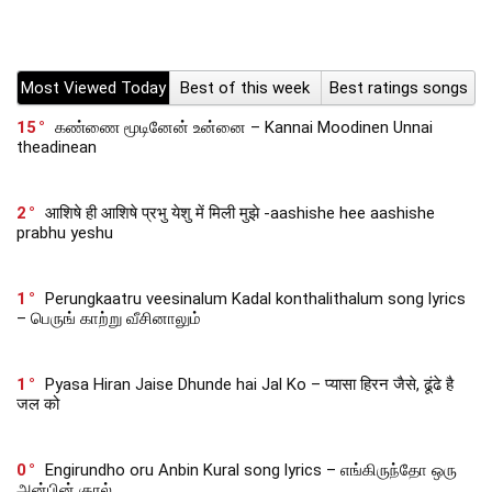
Most Viewed Today
Best of this week
Best ratings songs
15
கண்ணை மூடினேன் உன்னை – Kannai Moodinen Unnai
theadinean
2
आशिषे ही आशिषे प्रभु येशु में मिली मुझे -aashishe hee aashishe
prabhu yeshu
1
Perungkaatru veesinalum Kadal konthalithalum song lyrics
– பெருங் காற்று வீசினாலும்
1
Pyasa Hiran Jaise Dhunde hai Jal Ko – प्यासा हिरन जैसे, ढूंढे है
जल को
0
Engirundho oru Anbin Kural song lyrics – எங்கிருந்தோ ஒரு
அன்பின் குரல்