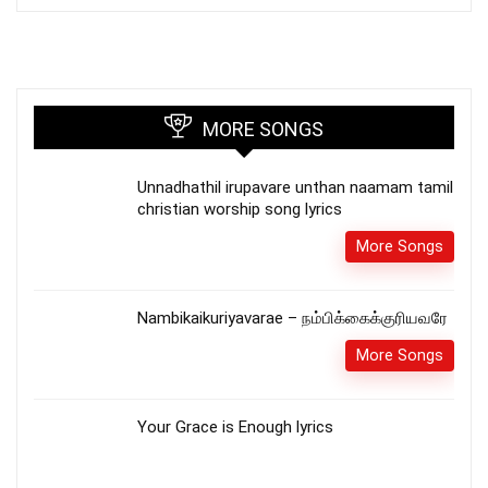
MORE SONGS
Unnadhathil irupavare unthan naamam tamil
christian worship song lyrics
More Songs
Nambikaikuriyavarae – நம்பிக்கைக்குரியவரே
More Songs
Your Grace is Enough lyrics