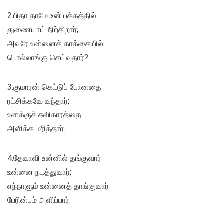
2.பிதா தாமே உன் பக்கத்தில்
துணையாய் நிற்கிறார்;
அவரே உன்னைக் காக்கையில்
பொல்லாங்கு செய்வதார்?
3.குமாரன் கெட்டுப் போனதை
ரட்சிக்கவே வந்தார்;
உனக்குச் சுவிகாரத்தை
அளிக்க மரித்தார்.
4.தேவாவி உன்னில் தங்குவார்
உன்னை நடத்துவார்;
எந்நாளும் உன்னைத் தாங்குவார்
பேரின்பம் அளிப்பார்.