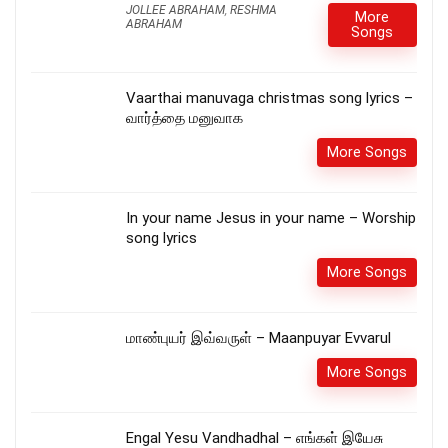
JOLLEE ABRAHAM
,
RESHMA
More
ABRAHAM
Songs
Vaarthai manuvaga christmas song lyrics –
வார்த்தை மனுவாக
More Songs
In your name Jesus in your name – Worship
song lyrics
More Songs
மாண்புயர் இவ்வருள் – Maanpuyar Evvarul
More Songs
Engal Yesu Vandhadhal – எங்கள் இயேசு