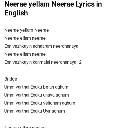
Neerae yellam Neerae Lyrics in
English
Neerae yellam Neerae
Neerae ellam neerae
Enn vazhkayin adhaaram neerdhanaya
Neerae ellam neerae
Enn vazhkayin kanmalai neerdhanaya -2
Bridge
Umm varthai Enaku belan aghum
Umm varthai Enaku unava aghum
Umm varthai Enaku velicham aghum
Umm varthai Enaku Uyir aghum
Neerae ellam neerae