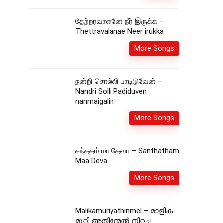
தேற்றரவாளனே நீர் இருக்க –
Thettravalanae Neer irukka
More Songs
நன்றி சொல்லி பாடிடுவேன் –
Nandri Solli Padiduven
nanmaigalin
More Songs
சந்ததம் மா தேவா – Santhatham
Maa Deva
More Songs
Malikamuriyathinmel – മാളിക
മുറി അതിന്മേൽ നിറച്ച