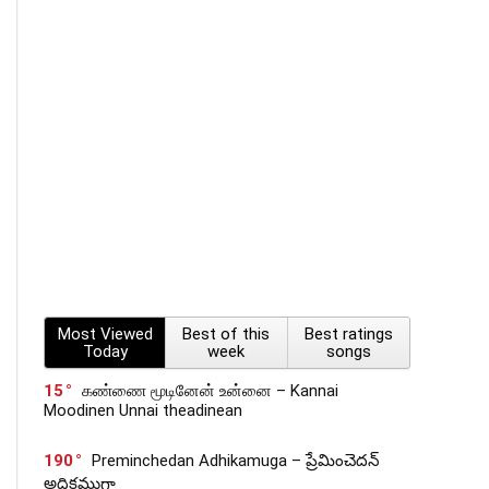
Most Viewed
Best of this
Best ratings
Today
week
songs
15
கண்ணை மூடினேன் உன்னை – Kannai
Moodinen Unnai theadinean
190
Preminchedan Adhikamuga – ప్రేమించెదన్
అధికముగా