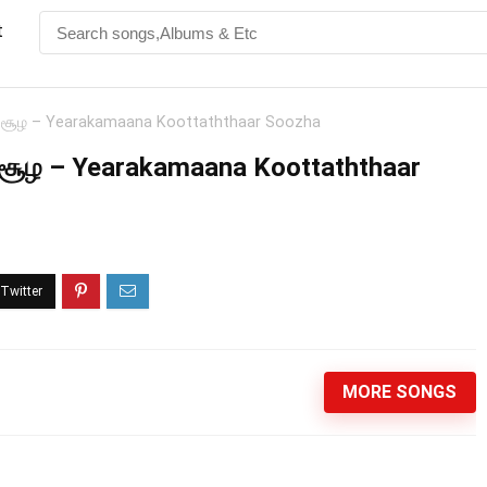
t
ர் சூழ – Yearakamaana Koottaththaar Soozha
 சூழ – Yearakamaana Koottaththaar
MORE SONGS