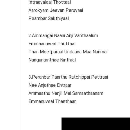
Intraavalaai Thottaal
Aarokyam Jeevan Peruvaai
Pearnbar Sakthiyaal
2.Ammangai Naani Anji Vanthaalum
Emmaanuveal Thottaal
Than Meetparaal Undaana Maa Nanmai
Nangunarnthae Nintraal
3.Peranbar Paarthu Ratchippai Pettraai
Nee Anjathae Entraar
Ammaathu Nenjil Mei Samaathaanam
Emmanuveal Thanthaar.