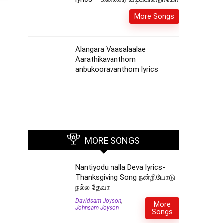
More Songs
Alangara Vaasalaalae
Aarathikavanthom
anbukooravanthom lyrics
MORE SONGS
Nantiyodu nalla Deva lyrics-
Thanksgiving Song நன்றியோடு
நல்ல தேவா
Davidsam Joyson
,
More
Johnsam Joyson
Songs