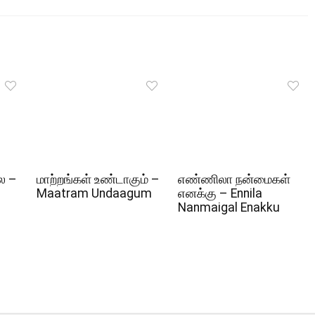
ல –
மாற்றங்கள் உண்டாகும் –
எண்ணிலா நன்மைகள்
Maatram Undaagum
எனக்கு – Ennila
Nanmaigal Enakku