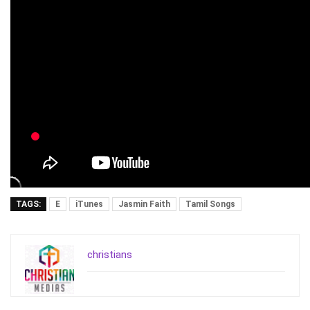
TAGS:
E
iTunes
Jasmin Faith
Tamil Songs
christians