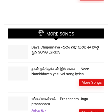
MORE SONGS
Daya Chupumaya -దయ చిపుమయ ఈ ధాత్రి
పైన SONG LYRICS
நான் நம்பிடுவேன் இயேசுவை – Naan
Nambiduven yesuvai song lyrics
More Songs
உங்க பிரசன்னம் – Prasannam Unga
prasannam
Robert Roy