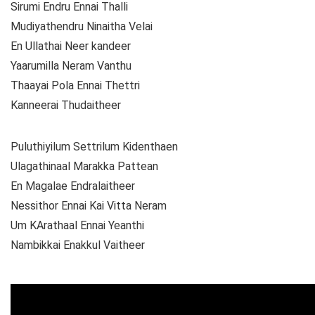
Sirumi Endru Ennai Thalli
Mudiyathendru Ninaitha Velai
En Ullathai Neer kandeer
Yaarumilla Neram Vanthu
Thaayai Pola Ennai Thettri
Kanneerai Thudaitheer
Puluthiyilum Settrilum Kidenthaen
Ulagathinaal Marakka Pattean
En Magalae Endralaitheer
Nessithor Ennai Kai Vitta Neram
Um KArathaal Ennai Yeanthi
Nambikkai Enakkul Vaitheer