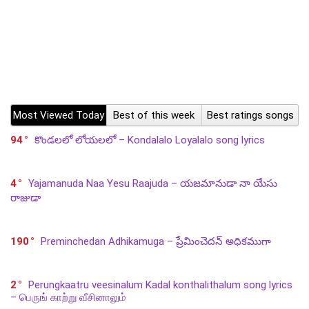
Most Viewed Today
Best of this week
Best ratings songs
94
కొండలలో లోయలలో – Kondalalo Loyalalo song lyrics
4
Yajamanuda Naa Yesu Raajuda – యజమానుడా నా యేసు
రాజుడా
190
Preminchedan Adhikamuga – ప్రేమించెదన్ అధికముగా
2
Perungkaatru veesinalum Kadal konthalithalum song lyrics
– பெருங் காற்று வீசினாலும்