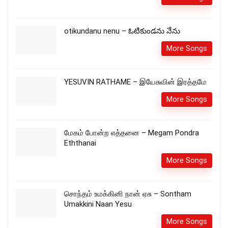
otikundanu nenu – ఓటికుండను నేను
More Songs
YESUVIN RATHAME – இயேசுவின் இரத்தமே
More Songs
மேகம் போன்ற எத்தனை – Megam Pondra
Eththanai
More Songs
சொந்தம் உமக்கினி நான் ஏசு – Sontham
Umakkini Naan Yesu
More Songs