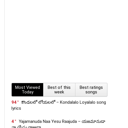
Most Viewed
Best of this
Best ratings
Today
week
songs
94
కొండలలో లోయలలో – Kondalalo Loyalalo song
lyrics
4
Yajamanuda Naa Yesu Raajuda – యజమానుడా
నా యేసు రాజుడా