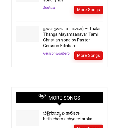
song lyrics
Srinisha
More Songs
தலை தங்க மயமானவர் – Thalai
Thanga Mayamaanavar Tamil
Christian song by Pastor
Gersson Edinbaro
Gersson Edinbaro
More Songs
MORE SONGS
ಬೆತ್ಲೆಮಾಚ್ಯಾ ಏ ತಾರೊಕಾ –
bethlehem achyaeetaroka