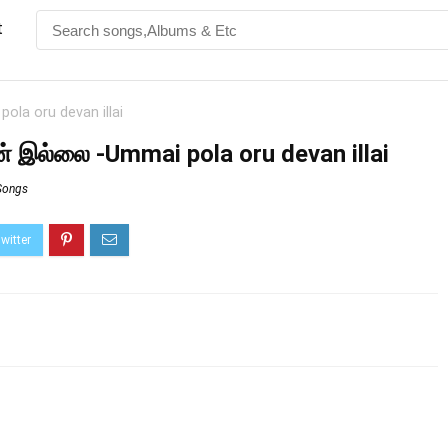
t
la oru devan illai
 இல்லை -Ummai pola oru devan illai
 Songs