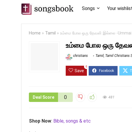
Songs
Your wishlis
Home
»
Tamil
»
உம்மை போல ஒரு தேவன் இல்லை -Ummai po
உம்மை போல ஒரு தேவன்
christians
Tamil
,
Tamil Christians
0
Save
0
Deal Score
481
Shop Now
:
Bible, songs & etc