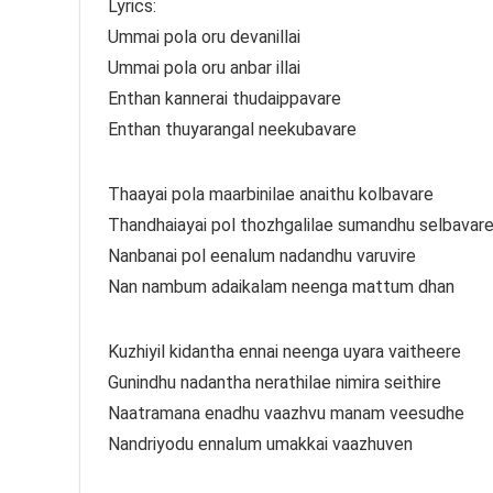
Lyrics:
Ummai pola oru devanillai
Ummai pola oru anbar illai
Enthan kannerai thudaippavare
Enthan thuyarangal neekubavare
Thaayai pola maarbinilae anaithu kolbavare
Thandhaiayai pol thozhgalilae sumandhu selbavar
Nanbanai pol eenalum nadandhu varuvire
Nan nambum adaikalam neenga mattum dhan
Kuzhiyil kidantha ennai neenga uyara vaitheere
Gunindhu nadantha nerathilae nimira seithire
Naatramana enadhu vaazhvu manam veesudhe
Nandriyodu ennalum umakkai vaazhuven