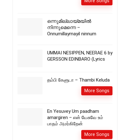
More Songs
ഒന്നുമില്ലായ്മയിൽ
നിന്നുമെന്നെ –
Onnumillaymayil ninnum
UMMAI NESIPPEN, NEERAE 6 by
GERSSON EDINBARO (Lyrics
தம்பி கேளுடா – Thambi Keluda
More Songs
En Yesuvey Um paadham
amargiren – என் யேசுவே உம்
பாதம் அமர்கிறேன்
More Songs