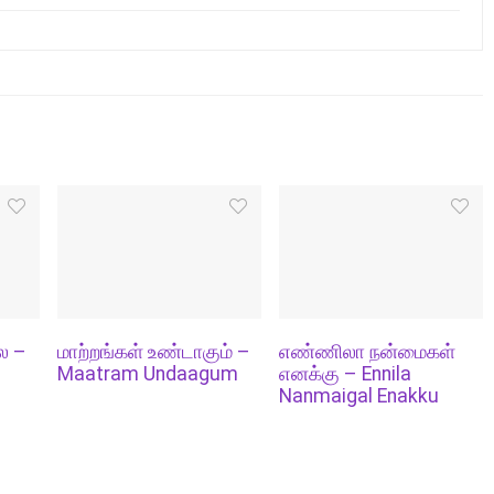
ல –
மாற்றங்கள் உண்டாகும் –
எண்ணிலா நன்மைகள்
Maatram Undaagum
எனக்கு – Ennila
Nanmaigal Enakku