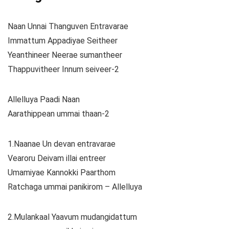
Naan Unnai Thanguven Entravarae
Immattum Appadiyae Seitheer
Yeanthineer Neerae sumantheer
Thappuvitheer Innum seiveer-2
Allelluya Paadi Naan
Aarathippean ummai thaan-2
1.Naanae Un devan entravarae
Vearoru Deivam illai entreer
Umamiyae Kannokki Paarthom
Ratchaga ummai panikirom – Allelluya
2.Mulankaal Yaavum mudangidattum