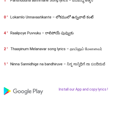
1
Parishuddha aathmane Song lyrics – ಪರಿಶುದ್ಧ ಆತ್ಮನೆ
0
Lokamlo Unnavaatikante – లోకములో ఉన్నవాటి కంటే
4
Raalipoye Puvvuku – రాలిపోయే పువ్వుకు
2
Thaayinum Melanavar song lyrics – தாயினும் மேலானவர்
1
Ninna Sannidhige na bandhiruve – ನಿನ್ನ ಸಾನ್ನಿಧಿಗೆ ನಾ ಬಂದಿರುವೆ
Install our App and copy lyrics !