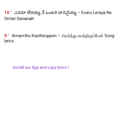
16
ఎవరూ లేరయ్య నే ఒంటరి దాననైయ్య – Evaru Leraya Ne
Ontari Dananaih
0
Amarnthu Kaathiruppen – அமர்ந்து காத்திருப்பேன் Song
lyrics
Install our App and copy lyrics !