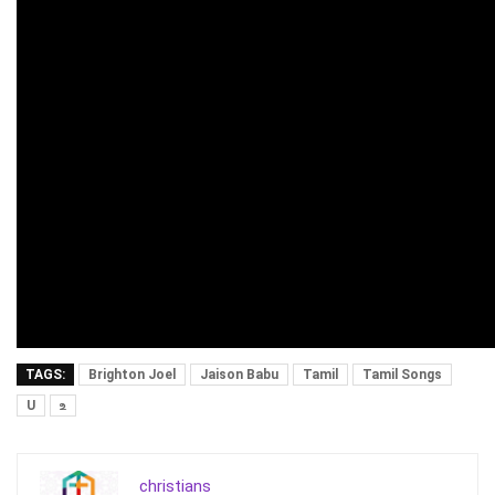
TAGS:
Brighton Joel
Jaison Babu
Tamil
Tamil Songs
U
உ
christians