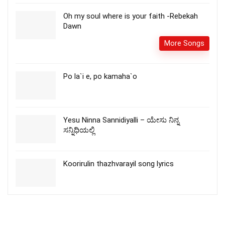
Oh my soul where is your faith -Rebekah
Dawn
More Songs
Po la`i e, po kamaha`o
Yesu Ninna Sannidiyalli – ಯೇಸು ನಿನ್ನ
ಸನ್ನಿಧಿಯಲ್ಲಿ
Koorirulin thazhvarayil song lyrics