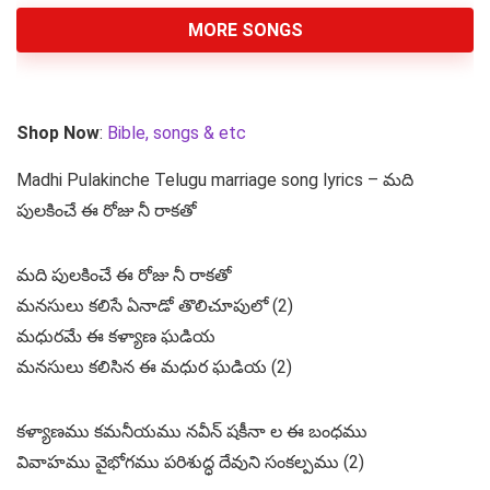
MORE SONGS
Shop Now
:
Bible, songs & etc
Madhi Pulakinche Telugu marriage song lyrics – మది
పులకించే ఈ రోజు నీ రాకతో
మది పులకించే ఈ రోజు నీ రాకతో
మనసులు కలిసే ఏనాడో తొలిచూపులో (2)
మధురమే ఈ కళ్యాణ ఘడియ
మనసులు కలిసిన ఈ మధుర ఘడియ (2)
కళ్యాణము కమనీయము నవీన్ షకీనా ల ఈ బంధము
వివాహము వైభోగము పరిశుద్ధ దేవుని సంకల్పము (2)