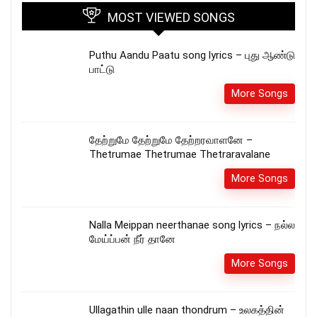
MOST VIEWED SONGS
Puthu Aandu Paatu song lyrics – புது ஆண்டு
பாட்டு
More Songs
தேற்றுமே தேற்றுமே தேற்றரவாளனே –
Thetrumae Thetrumae Thetraravalane
More Songs
Nalla Meippan neerthanae song lyrics – நல்ல
மேய்ப்பன் நீர் தானே
More Songs
Ullagathin ulle naan thondrum – உலகத்தின்