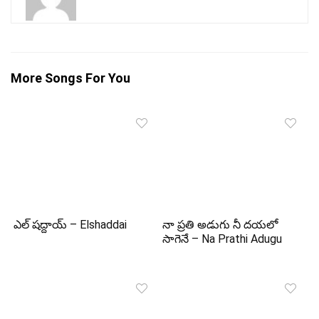
More Songs For You
ఎల్ షద్దాయ్ – Elshaddai
నా ప్రతి అడుగు నీ దయలో
సాగెనే – Na Prathi Adugu