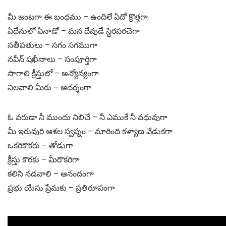
మీ జంటగా ఈ బంధము – ఉందిలే ఏదో క్రొత్తగా
ఏదేనులో ఏనాడో – మన దేవుడే స్థిరపరచెగా
సతీపతులు – సగం సగముగా
నవీన్ షఖీనాలు – సంపూర్తిగా
సాగాలి క్రీస్తులో – అన్యోన్యంగా
నిలవాలి మీరు – ఆదర్శంగా
ఓ వరుడా నీ ముందు నిలిచే – నీ ఎముకే నీ వధువుగా
మీ ఇరువురి ఆశల స్వప్నం – మారింది కళ్యాణ వేడుకగా
ఒకరికొకరు – తోడుగా
క్రీస్తు కొరకు – మీరొకరిగా
కలిసి నడవాలి – ఆనందంగా
ప్రభు యేసు ప్రేమకు – ప్రతిరూపంగా