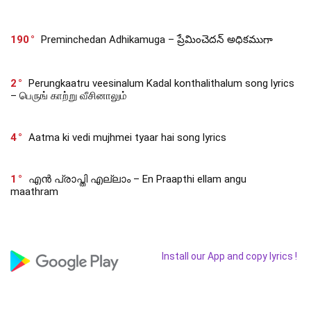
190
Preminchedan Adhikamuga – ప్రేమించెదన్ అధికముగా
2
Perungkaatru veesinalum Kadal konthalithalum song lyrics
– பெருங் காற்று வீசினாலும்
4
Aatma ki vedi mujhmei tyaar hai song lyrics
1
എൻ പ്രാപ്തി എല്ലാം – En Praapthi ellam angu
maathram
Install our App and copy lyrics !