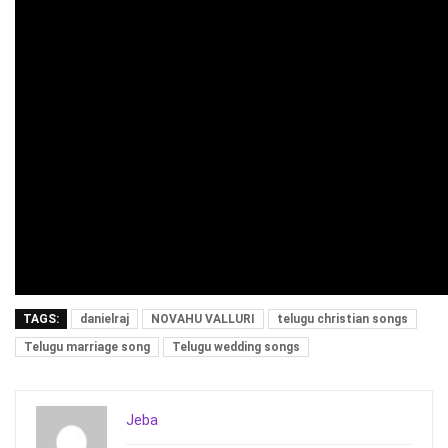
TAGS:
danielraj
NOVAHU VALLURI
telugu christian songs
Telugu marriage song
Telugu wedding songs
Jeba