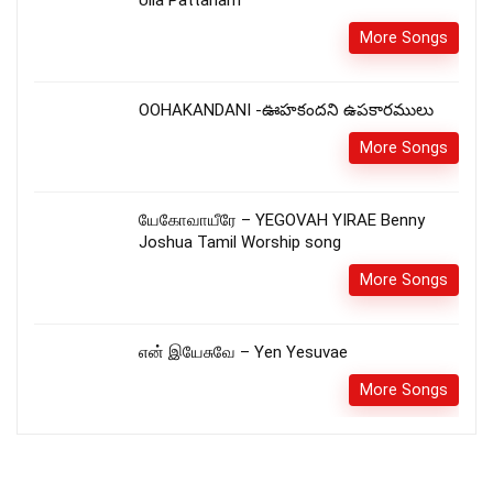
Ulla Pattanam
More Songs
OOHAKANDANI -ఊహకందని ఉపకారములు
More Songs
யேகோவாயீரே – YEGOVAH YIRAE Benny
Joshua Tamil Worship song
More Songs
என் இயேசுவே – Yen Yesuvae
More Songs