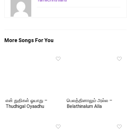
TamilChristians
More Songs For You
என் துதிகள் ஓயாது –
பெலத்தினாலும் அல்ல –
Thudhigal Oyaadhu
Belathinalum Alla