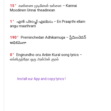
15
கண்ணை மூடினேன் உன்னை – Kannai
Moodinen Unnai theadinean
1
എൻ പ്രാപ്തി എല്ലാം – En Praapthi ellam
angu maathram
190
Preminchedan Adhikamuga – ప్రేమించెదన్
అధికముగా
0
Engirundho oru Anbin Kural song lyrics –
எங்கிருந்தோ ஒரு அன்பின் குரல்
Install our App and copy lyrics !