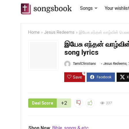
Songs
Your wishlis
Home
»
Jesus Redeems
»
இயேசு எந்தன் வாழ்வின் பெல
இயேசு எந்தன் வாழ்வி
song lyrics
TamilChristians
Jesus Redeems
,
0
Save
+2
Deal Score
337
Shop Now
:
Bible, songs & etc