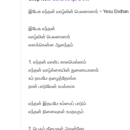
இயேசு எந்தன் வாழ்வின் பெலனானார் – Yesu Endhan V
இயேசு எந்தன்
வாழ்வின் பெலனானார்
எனக்கென்ன ஆனந்தம்
1. எந்தன் வாலிப காலமெல்லாம்
எந்தன் வாழ்க்கையின் துணையானார்
உம் நாமமே தழைத்தோங்க
நான் பாடுவேன் உமக்காக
எந்தன் இதயமே உம்மைப் பாடும்
எந்தன் நினைவுகள் உமதாகும்
2. பெரும் தீமைகள் அகன்றோட