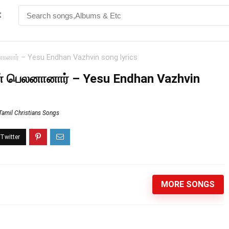
t
னானார் – Yesu Endhan Vazhvin song lyrics
ன் பெலனானார் – Yesu Endhan Vazhvin
Tamil Christians Songs
MORE SONGS