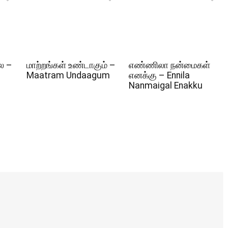
ல –
மாற்றங்கள் உண்டாகும் –
எண்ணிலா நன்மைகள்
Maatram Undaagum
எனக்கு – Ennila
Nanmaigal Enakku