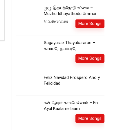
முழு இதயத்தோடு உம்மை –
Muzhu Idhayathodu Ummai
Fr_SJBerchmans
More Songs
Sagayarae Thayabararae –
சகாயரே தயாபரரே
More Songs
Feliz Navidad Prospero Ano y
Felicidad
என் ஆயுள் காலமெல்லாம் – En
Ayul Kaalamellaam
More Songs