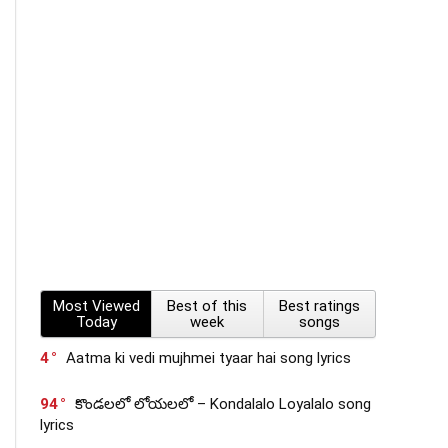
Most Viewed
Best of this
Best ratings
Today
week
songs
4
Aatma ki vedi mujhmei tyaar hai song lyrics
94
కొండలలో లోయలలో – Kondalalo Loyalalo song
lyrics