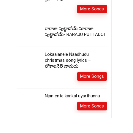
More Songs
రారాజు పుట్టాడోయ్ మారాజు
పుట్టాడోయ్- RARAJU PUTTADOI
Lokaalanele Naadhudu
christmas song lyrics –
లోకాలనేలే నాధుడు
More Songs
Njan ente kankal uyarthunnu
More Songs