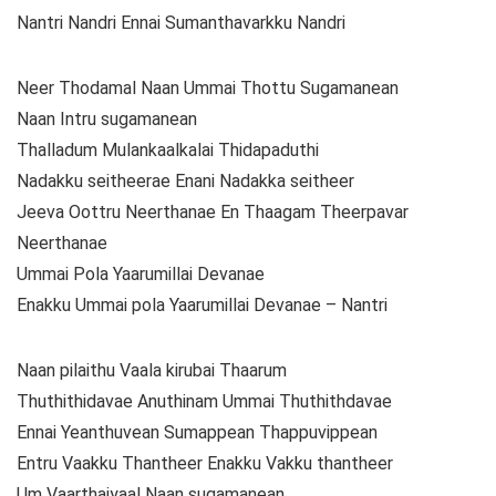
Nantri Nandri Ennai Sumanthavarkku Nandri
Neer Thodamal Naan Ummai Thottu Sugamanean
Naan Intru sugamanean
Thalladum Mulankaalkalai Thidapaduthi
Nadakku seitheerae Enani Nadakka seitheer
Jeeva Oottru Neerthanae En Thaagam Theerpavar
Neerthanae
Ummai Pola Yaarumillai Devanae
Enakku Ummai pola Yaarumillai Devanae – Nantri
Naan pilaithu Vaala kirubai Thaarum
Thuthithidavae Anuthinam Ummai Thuthithdavae
Ennai Yeanthuvean Sumappean Thappuvippean
Entru Vaakku Thantheer Enakku Vakku thantheer
Um Vaarthaiyaal Naan sugamanean