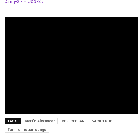
யோபு-27 – Job-27
TAGS:
Merfin Alexander
REJI REEJAN
SARAH RUBI
Tamil christian songs