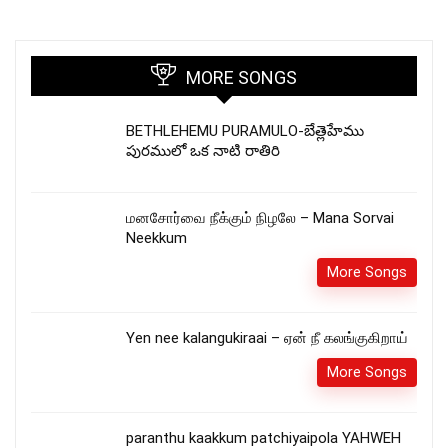
MORE SONGS
BETHLEHEMU PURAMULO-బేత్లెహేము
పురములో ఒక నాటి రాతిరి
மனசோர்வை நீக்கும் நிழலே – Mana Sorvai
Neekkum
More Songs
Yen nee kalangukiraai – ஏன் நீ கலங்குகிறாய்
More Songs
paranthu kaakkum patchiyaipola YAHWEH