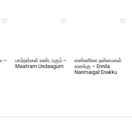
ல –
மாற்றங்கள் உண்டாகும் –
எண்ணிலா நன்மைகள்
Maatram Undaagum
எனக்கு – Ennila
Nanmaigal Enakku