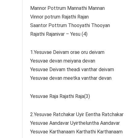
Mannor Pottrum Mannathi Mannan
Vinnor potrum Rajathi Rajan
Saantor Pottrum Thooyathi Thooyan
Rajathi Rajanivar – Yesu (4)
1.Yesuvae Deivam orae oru deivam
Yesuvae devan meiyana devan
Yesuvae Deivam theadi vanthar deivam
Yesuvae devan meetka vanthar devan
Yesuvae Raja Rajathi Raja(3)
2.Yesuvae Ratchakar Uyir Eentha Ratchakar
Yesuvae Aandavar Uyirtheluntha Aandavar
Yesuvae Karthanaam Karthathi Karthanaam