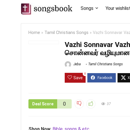
Songs
Your wishlis
Home
»
Tamil Christians Songs
»
Vazhi Sonnavar Vaz
Vazhi Sonnavar Vazh
சொன்னவர் வழியுமான
Jeba
Tamil Christians Songs
0
Save
0
Deal Score
37
Shop Now
:
Bible, songs & etc