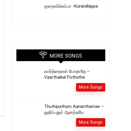
குறைவில்லப்பா -Kuraivillappa
MORE SONGS
வார்த்தைகள் போதாதே –
Vaarthaikal Pothathe
More Songs
Thuthipathum Aananthamae –
துதிப்பதும் ஆனந்தமே
More Songs