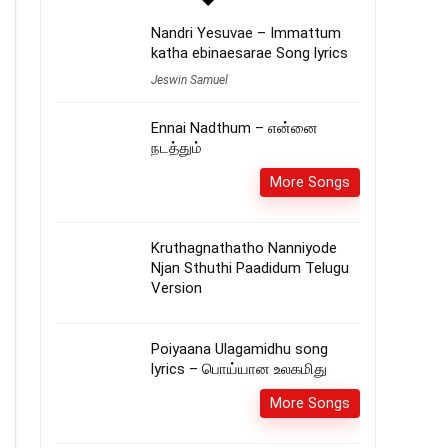
Nandri Yesuvae – Immattum
katha ebinaesarae Song lyrics
Jeswin Samuel
Ennai Nadthum – என்னை
நடத்தும்
More Songs
Kruthagnathatho Nanniyode
Njan Sthuthi Paadidum Telugu
Version
Poiyaana Ulagamidhu song
lyrics – பொய்யான உலகமிது
More Songs