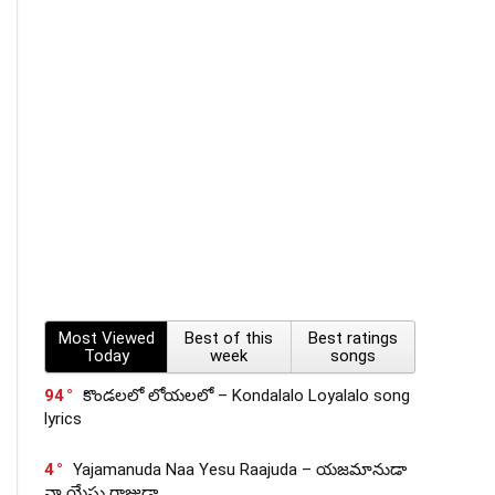
Most Viewed
Best of this
Best ratings
Today
week
songs
94
కొండలలో లోయలలో – Kondalalo Loyalalo song
lyrics
4
Yajamanuda Naa Yesu Raajuda – యజమానుడా
నా యేసు రాజుడా