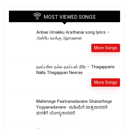
MOST VIEWED SONGS
Anbae Umakku Arathanai song lyrics –
அன்பே உமக்கு ஆராதனை
More Songs
தகப்பனே நல்ல தகப்பன் நீரே – Thagappane
Nalla Thagappan Neerae
More Songs
Mahimege Paatranadavane Ghanathege
Yogyanadavane -ಮಹಿಮೆಗೆ ಪಾತ್ರನಾದವನೆ
ಘನತೆಗೆ ಯೋಗ್ಯನಾದವನೆ