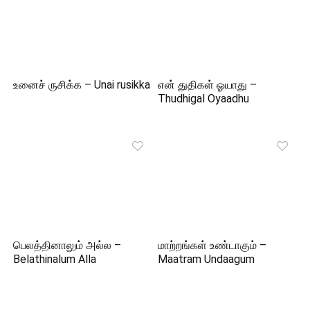
உனைச் ருசிக்க – Unai rusikka
என் துதிகள் ஓயாது –
Thudhigal Oyaadhu
பெலத்தினாலும் அல்ல –
மாற்றங்கள் உண்டாகும் –
Belathinalum Alla
Maatram Undaagum