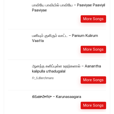
பாவியே பாவியில் பாவியே – Paaviyae Paaviyil
Paaviyae
More Songs
பனியும் குளிரும் வாட்ட – Panium Kulirum
Vaatta
More Songs
ஆனந்த களிப்புள்ள உதடுகளால் – Aanantha
kalipulla uthadugalal
Fr_SJBerchmans
More Songs
కరుణాసాగరా – Karunasaagara
More Songs