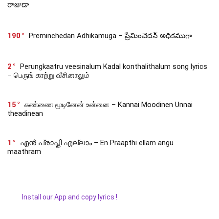
రాజుడా
190
Preminchedan Adhikamuga – ప్రేమించెదన్ అధికముగా
2
Perungkaatru veesinalum Kadal konthalithalum song lyrics
– பெருங் காற்று வீசினாலும்
15
கண்ணை மூடினேன் உன்னை – Kannai Moodinen Unnai
theadinean
1
എൻ പ്രാപ്തി എല്ലാം – En Praapthi ellam angu
maathram
Install our App and copy lyrics !