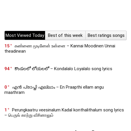
Most Viewed Today
Best of this week
Best ratings songs
15
கண்ணை மூடினேன் உன்னை – Kannai Moodinen Unnai
theadinean
94
కొండలలో లోయలలో – Kondalalo Loyalalo song lyrics
0
എൻ പ്രാപ്തി എല്ലാം – En Praapthi ellam angu
maathram
1
Perungkaatru veesinalum Kadal konthalithalum song lyrics
– பெருங் காற்று வீசினாலும்