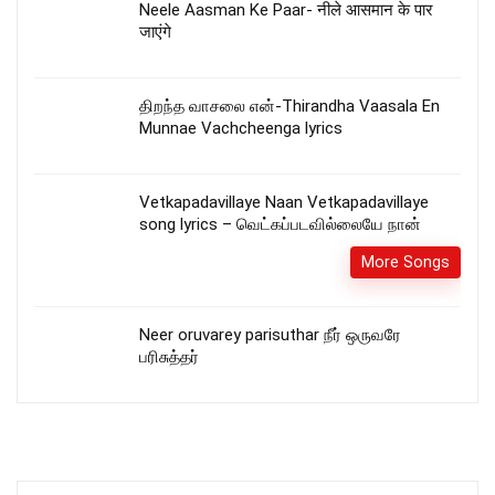
Neele Aasman Ke Paar- नीले आसमान के पार
जाएंगे
திறந்த வாசலை என்-Thirandha Vaasala En
Munnae Vachcheenga lyrics
Vetkapadavillaye Naan Vetkapadavillaye
song lyrics – வெட்கப்படவில்லையே நான்
More Songs
Neer oruvarey parisuthar நீர் ஒருவரே
பரிசுத்தர்