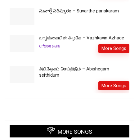
సువార్తే పరిష్కారం – Suvarthe pariskaram
வாழ்க்கையின் அழகே – Vazhkayin Azhage
Giftson Durai
More Songs
அபிஷேகம் செய்திடும் – Abishegam
seithidum
More Songs
MORE SONGS