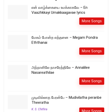
என் வாழ்க்கையை உமக்காகவே – En
Vaazhkkayi Umakkaagavae lyrics
More Songs
மேகம் போன்ற எத்தனை – Megam Pondra
Eththanai
More Songs
அந்நாளிலே நாசரேத்திலே – Annalilee
Nasareathilae
More Songs
முடிவில்லாத பேரன்பே – Mudivilatha peranbe
Theeratha
K. S. Chithra
More Songs