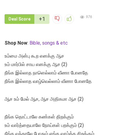
976
+1
Deal Score
Shop Now
:
Bible, songs & etc
உம்மை அன்பு கூற எனக்கு ஆச
உம் மார்பில் சாய எனக்கு ஆச (2)
நீங்க இல்லாத நாளெல்லாம் வீணா போனதே
நீங்க இல்லாத வாழ்வெல்லாம் வீணா போனதே
ஆச உம் மேல் ஆச, ஆச அதிகமா ஆச (2)
நீங்க தொட்டாலே கண்கள் திறக்கும்
உம் வார்த்தையாலே நோய்கள் பறக்கும் (2)
நீங்க வந்தாலே போதும் எங்க வாழ்க்க சிறக்கும்