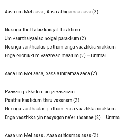
Aasa um Mel aasa , Aasa athigamaa aasa (2)
Neenga thottalae kangal thirakkum
Um vaarthaiyaalae noigal parakkum (2)
Neenga vanthaalae pothum enga vaazhkka sirakkum
Enga ellorukkum vaazhvae maarum (2) – Ummai
Aasa um Mel aasa, Aasa athigamaa aasa (2)
Paavam pokkidum unga vasanam
Paathai kaatidum thiru vasanam (2)
Neenga vanthaalae pothum enga vaazhkka sirakkum
Enga vaazhkka yin naayagan ne’er thaanae (2) – Ummai
Aasa um Mel aasa , Aasa athigamaa aasa (2)