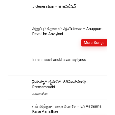
J Generation – జె జనరేషన్
அனுப்பும் தேவா உம் ஆவியினை – Anuppum
Deva Um Aaviyinai
More Songs
Innen naavil anubhavamay lyrics
ప్రేమమృధి కృపానిధీ నడిపించుసారధి-
Premamrudhi
Anwesshaa
என் ஆத்துமா கறை ஆனதே – En Aathuma
Karai Aanathae