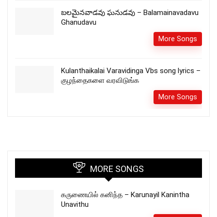
బలమైనవాడవు ఘనుడవు – Balamainavadavu
Ghanudavu
More Songs
Kulanthaikalai Varavidinga Vbs song lyrics –
குழந்தைகளை வரவிடுங்க
More Songs
MORE SONGS
கருணையில் கனிந்த – Karunayil Kanintha
Unavithu