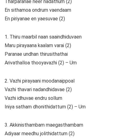
Tharparanae neer nadathum (2)
En sithamoa ondrum vaendaam
En piriyanae en yaesuvae (2)
1. Thiru maarbil naan saaindhiduvaen
Maru pirayaana kaalam varai (2)
Paranae undhan thirusithathai
Arivathalloa thooyavazhi (2) – Um
2. Vazhi pirayaani moodanaippoal
Vazhi thavari nadandhidavae (2)
Vazhi idhuvae endru sollum
Iniya satham dhonithidattum (2) – Um
3. Akkinisthambam maegasthambam
Adiyaar meedhu jolithidattum (2)