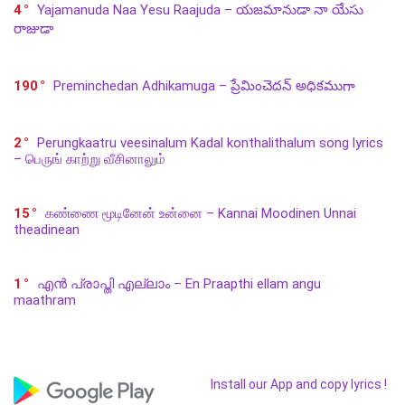
4
Yajamanuda Naa Yesu Raajuda – యజమానుడా నా యేసు
రాజుడా
190
Preminchedan Adhikamuga – ప్రేమించెదన్ అధికముగా
2
Perungkaatru veesinalum Kadal konthalithalum song lyrics
– பெருங் காற்று வீசினாலும்
15
கண்ணை மூடினேன் உன்னை – Kannai Moodinen Unnai
theadinean
1
എൻ പ്രാപ്തി എല്ലാം – En Praapthi ellam angu
maathram
Install our App and copy lyrics !