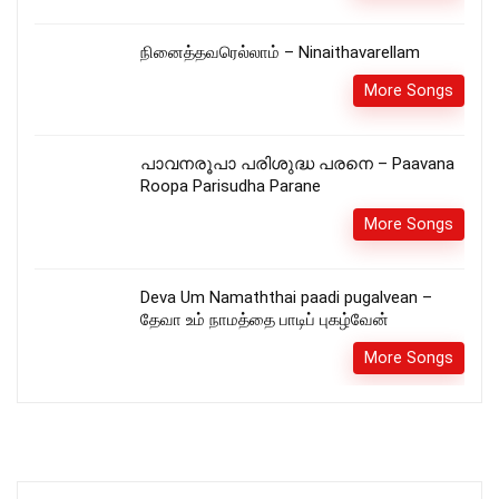
நினைத்தவரெல்லாம் – Ninaithavarellam
More Songs
പാവനരൂപാ പരിശുദ്ധ പരനെ – Paavana
Roopa Parisudha Parane
More Songs
Deva Um Namaththai paadi pugalvean –
தேவா உம் நாமத்தை பாடிப் புகழ்வேன்
More Songs