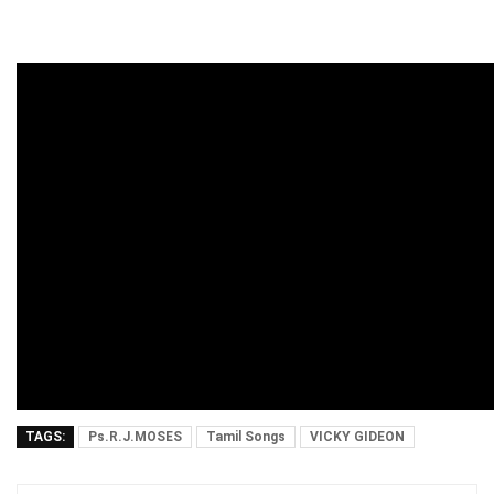
TAGS:
Ps.R.J.MOSES
Tamil Songs
VICKY GIDEON