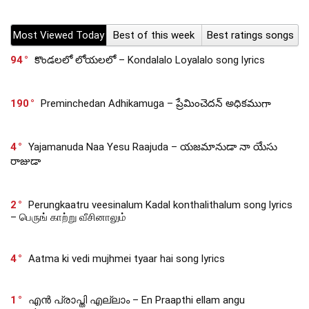
Most Viewed Today
Best of this week
Best ratings songs
94
కొండలలో లోయలలో – Kondalalo Loyalalo song lyrics
190
Preminchedan Adhikamuga – ప్రేమించెదన్ అధికముగా
4
Yajamanuda Naa Yesu Raajuda – యజమానుడా నా యేసు
రాజుడా
2
Perungkaatru veesinalum Kadal konthalithalum song lyrics
– பெருங் காற்று வீசினாலும்
4
Aatma ki vedi mujhmei tyaar hai song lyrics
1
എൻ പ്രാപ്തി എല്ലാം – En Praapthi ellam angu