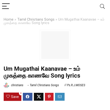
Home
»
Tamil Christians Songs
»
Um Mugathai Kaanavae – உம்
முகத்தை காணவே Song lyrics
Um Mugathai Kaanavae – உம்
முகத்தை காணவே Song lyrics
christians
Tamil Christians Songs
Ps.R.J.MOSES
0
Save