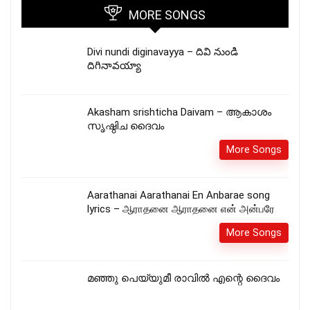
MORE SONGS
Divi nundi diginavayya – దివి నుండి
దిగినావయ్యా
Akasham srishticha Daivam – ആകാശം
സൃഷ്ഠിച ദൈവം
More Songs
Aarathanai Aarathanai En Anbarae song
lyrics – ஆராதனை ஆராதனை என் அன்பரே
More Songs
മഞ്ഞു പെയ്യുമീ രാവിൽ എന്റെ ദൈവം