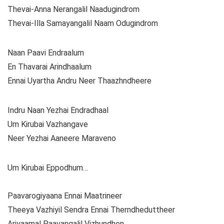
Thevai-Anna Nerangalil Naadugindrom
Thevai-Illa Samayangalil Naam Odugindrom
Naan Paavi Endraalum
En Thavarai Arindhaalum
Ennai Uyartha Andru Neer Thaazhndheere
Indru Naan Yezhai Endradhaal
Um Kirubai Vazhangave
Neer Yezhai Aaneere Maraveno
Um Kirubai Eppodhum…
Paavarogiyaana Ennai Maatrineer
Theeya Vazhiyil Sendra Ennai Therndheduttheer
Ariyaamal Paavangalil Vizhundhen