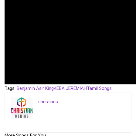
Tags:
Benjamin Asir King
KEBA JEREMIAH
Tamil Songs
christians
More Songs For You