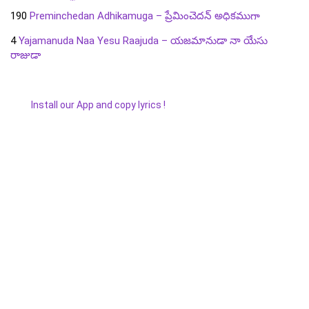
190
Preminchedan Adhikamuga – ప్రేమించెదన్ అధికముగా
4
Yajamanuda Naa Yesu Raajuda – యజమానుడా నా యేసు
రాజుడా
Install our App and copy lyrics !