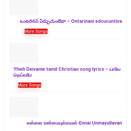
ఒంటరినని ఏడ్చుచుంటివా – Ontarinani edcucuntiva
More Songs
Yhwh Deivame tamil Christian song lyrics – யாவே
தெய்வமே
More Songs
என்னை உண்மையுள்ளவன்-Ennai Unmayullavan