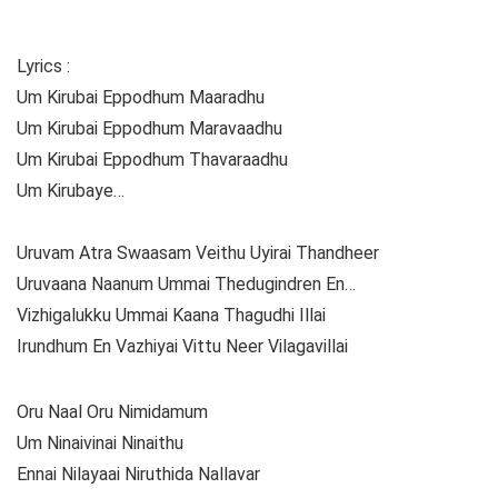
Lyrics :
Um Kirubai Eppodhum Maaradhu
Um Kirubai Eppodhum Maravaadhu
Um Kirubai Eppodhum Thavaraadhu
Um Kirubaye…
Uruvam Atra Swaasam Veithu Uyirai Thandheer
Uruvaana Naanum Ummai Thedugindren En…
Vizhigalukku Ummai Kaana Thagudhi Illai
Irundhum En Vazhiyai Vittu Neer Vilagavillai
Oru Naal Oru Nimidamum
Um Ninaivinai Ninaithu
Ennai Nilayaai Niruthida Nallavar