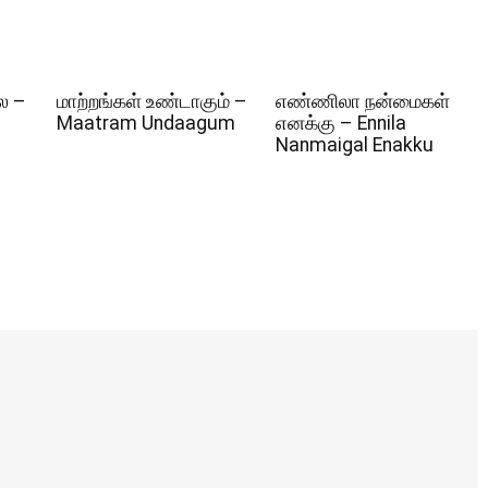
ல –
மாற்றங்கள் உண்டாகும் –
எண்ணிலா நன்மைகள்
Maatram Undaagum
எனக்கு – Ennila
Nanmaigal Enakku