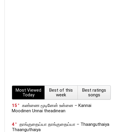
Most Viewed
Best of this
Best ratings
Today
week
songs
15
கண்ணை மூடினேன் உன்னை – Kannai
Moodinen Unnai theadinean
4
தாங்குதைய்யா தாங்குதைய்யா – Thaanguthaiya
Thaanguthaiya