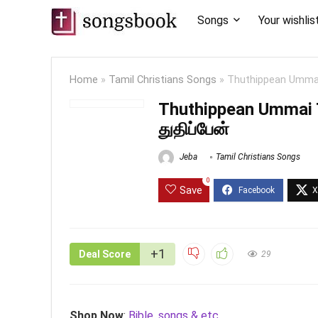
Songs
Your wishlis
Home
»
Tamil Christians Songs
»
Thuthippean Ummai T
Thuthippean Ummai T
துதிப்பேன்
Jeba
Tamil Christians Songs
0
Save
+1
Deal Score
29
Shop Now
:
Bible, songs & etc