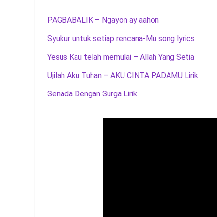
PAGBABALIK – Ngayon ay aahon
Syukur untuk setiap rencana-Mu song lyrics
Yesus Kau telah memulai – Allah Yang Setia
Ujilah Aku Tuhan – AKU CINTA PADAMU Lirik
Senada Dengan Surga Lirik