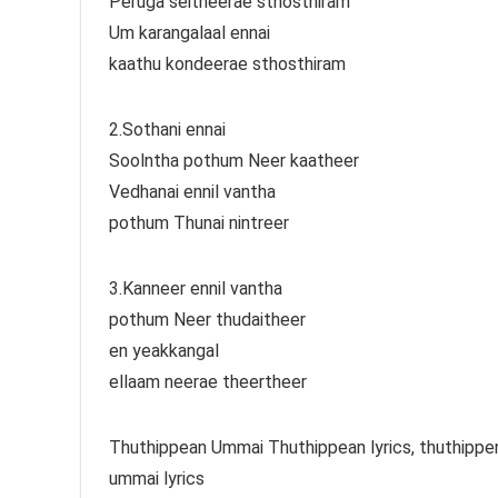
Peruga seitheerae sthosthiram
Um karangalaal ennai
kaathu kondeerae sthosthiram
2.Sothani ennai
Soolntha pothum Neer kaatheer
Vedhanai ennil vantha
pothum Thunai nintreer
3.Kanneer ennil vantha
pothum Neer thudaitheer
en yeakkangal
ellaam neerae theertheer
Thuthippean Ummai Thuthippean lyrics, thuthippen 
ummai lyrics