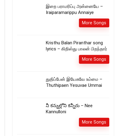
இறை பராமரிப்பு அன்னையே –
Iraiparamarippu Annaiye
More Songs
Kristhu Balan Piranthar song
lyrics – கிறிஸ்து பாலன் பிறந்தார்
More Songs
துதிப்பேன் இயேசுவே உம்மை –
Thuthipaen Yesuvae Ummai
నీ కన్నుల్లోని కన్నీరు – Nee
Kannulloni
More Songs