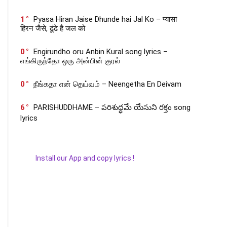
1
Pyasa Hiran Jaise Dhunde hai Jal Ko – प्यासा
हिरन जैसे, ढूंढे है जल को
0
Engirundho oru Anbin Kural song lyrics –
எங்கிருந்தோ ஒரு அன்பின் குரல்
0
நீங்கதா என் தெய்வம் – Neengetha En Deivam
6
PARISHUDDHAME – పరిశుద్ధమే యేసుని రక్తం song
lyrics
Install our App and copy lyrics !