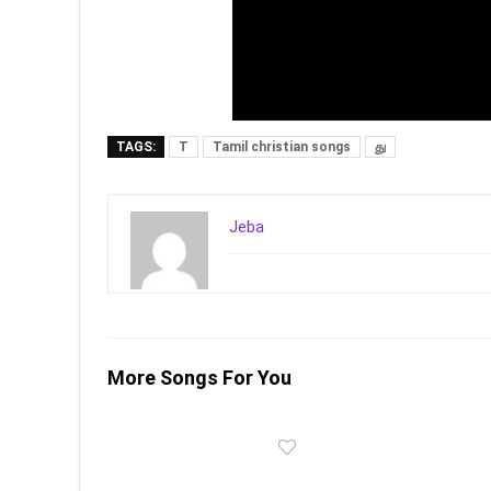
TAGS:
T
Tamil christian songs
து
Jeba
More Songs For You