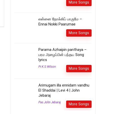
More Songs
என்னை நோக்கிப் பாருமே –
Ennai Nokki Paarumae
More Songs
Parama Azhaipin panthaya –
பரம அழைப்பின் பந்தய Song
lyrics
Pr.K.S.Wilson
More Songs
Arimugam illa ennidam vandhu
El Shaddai | Levi 4 | John
Jebaraj
Pas.John Jebaraj
More Songs