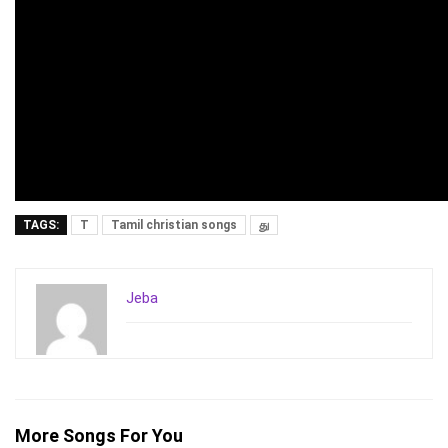
TAGS:
T
Tamil christian songs
து
Jeba
More Songs For You