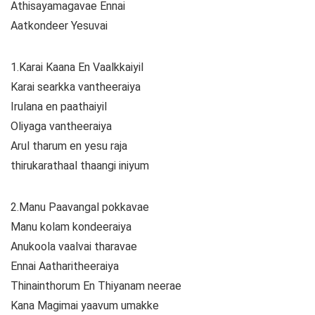
Athisayamagavae Ennai
Aatkondeer Yesuvai
1.Karai Kaana En Vaalkkaiyil
Karai searkka vantheeraiya
Irulana en paathaiyil
Oliyaga vantheeraiya
Arul tharum en yesu raja
thirukarathaal thaangi iniyum
2.Manu Paavangal pokkavae
Manu kolam kondeeraiya
Anukoola vaalvai tharavae
Ennai Aatharitheeraiya
Thinainthorum En Thiyanam neerae
Kana Magimai yaavum umakke