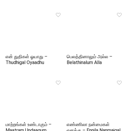
என் துதிகள் ஓயாது –
பெலத்தினாலும் அல்ல –
Thudhigal Oyaadhu
Belathinalum Alla
மாற்றங்கள் உண்டாகும் –
எண்ணிலா நன்மைகள்
Maatram Undaagum
எனக்கு – Ennila Nanmaigal