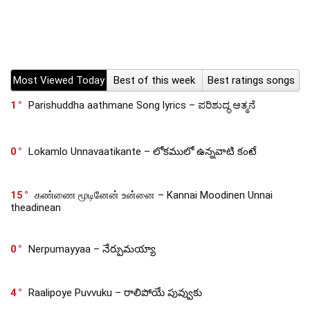
Most Viewed Today
Best of this week
Best ratings songs
1
Parishuddha aathmane Song lyrics – ಪರಿಶುದ್ಧ ಆತ್ಮನೆ
0
Lokamlo Unnavaatikante – లోకములో ఉన్నవాటి కంటే
15
கண்ணை மூடினேன் உன்னை – Kannai Moodinen Unnai
theadinean
0
Nerpumayyaa – నేర్పుమయ్యా
4
Raalipoye Puvvuku – రాలిపోయే పువ్వుకు