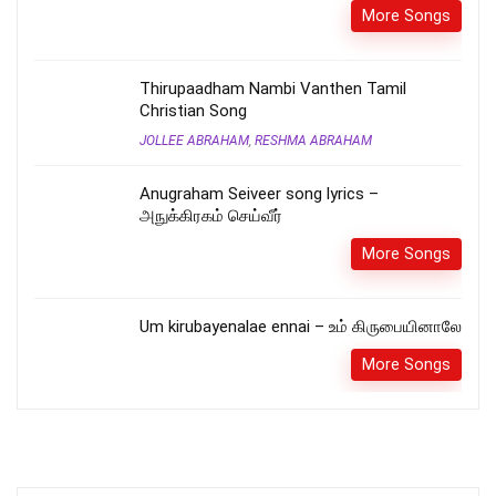
More Songs
Thirupaadham Nambi Vanthen Tamil
Christian Song
JOLLEE ABRAHAM
,
RESHMA ABRAHAM
Anugraham Seiveer song lyrics –
அநுக்கிரகம் செய்வீர்
More Songs
Um kirubayenalae ennai – உம் கிருபையினாலே
More Songs