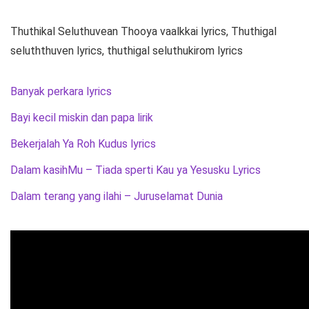
Thuthikal Seluthuvean Thooya vaalkkai lyrics, Thuthigal
seluththuven lyrics, thuthigal seluthukirom lyrics
Banyak perkara lyrics
Bayi kecil miskin dan papa lirik
Bekerjalah Ya Roh Kudus lyrics
Dalam kasihMu – Tiada sperti Kau ya Yesusku Lyrics
Dalam terang yang ilahi – Juruselamat Dunia