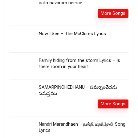
aatrubavarum neerae
More Songs
Now I See – The McClures Lyrics
Family hiding from the storm Lyrics – Is
there room in your heart
SAMARPINCHEDHANU – సమర్పించెదను
సమస్తము
More Songs
Nandri Marandhaen – நன்றி மறந்தேன் Song
Lyrics