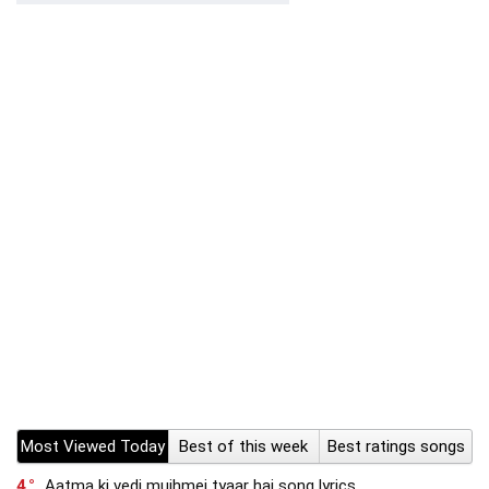
Most Viewed Today
Best of this week
Best ratings songs
4
Aatma ki vedi mujhmei tyaar hai song lyrics