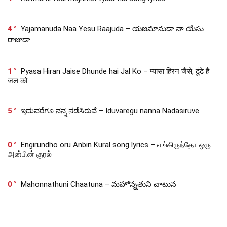
4
Yajamanuda Naa Yesu Raajuda – యజమానుడా నా యేసు
రాజుడా
1
Pyasa Hiran Jaise Dhunde hai Jal Ko – प्यासा हिरन जैसे, ढूंढे है
जल को
5
ಇದುವರೆಗೂ ನನ್ನ ನಡೆಸಿರುವೆ – Iduvaregu nanna Nadasiruve
0
Engirundho oru Anbin Kural song lyrics – எங்கிருந்தோ ஒரு
அன்பின் குரல்
0
Mahonnathuni Chaatuna – మహోన్నతుని చాటున