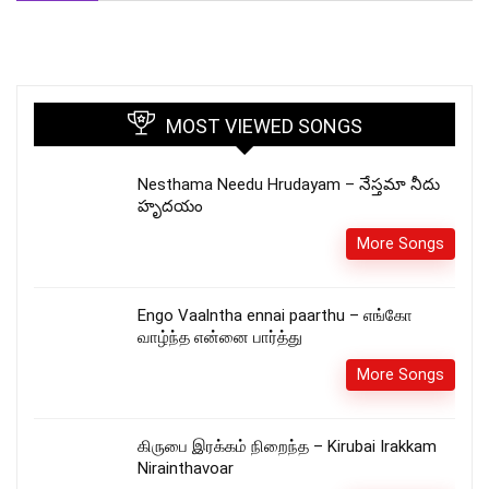
MOST VIEWED SONGS
Nesthama Needu Hrudayam – నేస్తమా నీదు
హృదయం
More Songs
Engo Vaalntha ennai paarthu – எங்கோ
வாழ்ந்த என்னை பார்த்து
More Songs
கிருபை இரக்கம் நிறைந்த – Kirubai Irakkam
Nirainthavoar