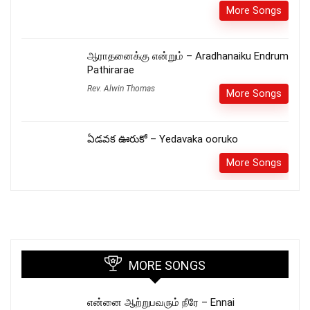
More Songs
ஆராதனைக்கு என்றும் – Aradhanaiku Endrum
Pathirarae
Rev. Alwin Thomas
More Songs
ఏడవక ఊరుకో – Yedavaka ooruko
More Songs
MORE SONGS
என்னை ஆற்றுபவரும் நீரே – Ennai