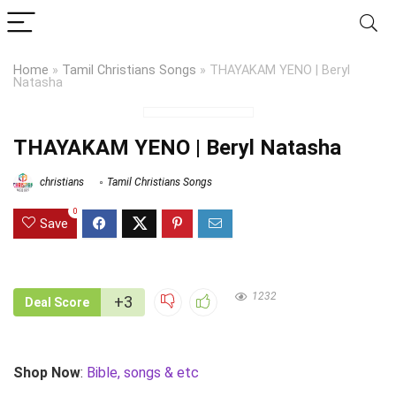
Home
»
Tamil Christians Songs
»
THAYAKAM YENO | Beryl
Natasha
THAYAKAM YENO | Beryl Natasha
christians
Tamil Christians Songs
0
Save
1232
+3
Deal Score
Shop Now
:
Bible, songs & etc