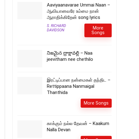
Aaviyaanavarae Ummai Naan –
ஆவியானவரே உம்மை நான்
ஆராதிக்கிறேன் song lyrics
S. RICHARD
More
DAVIDSON
Songs
నిజమైన ద్రాక్షావల్లి – Naa
jeevitham nee chethilo
இரட்டிப்பான நன்மைகள் தந்திட –
Rettippaana Nanmaigal
Thanthida
More Songs
காக்கும் நல்ல தேவன் – Kaakum
Nalla Devan