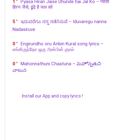
1
Pyasa Hiran Jaise Dhunde hai Jal Ko – प्यासा
हिरन जैसे, ढूंढे है जल को
5
ಇದುವರೆಗೂ ನನ್ನ ನಡೆಸಿರುವೆ – Iduvaregu nanna
Nadasiruve
0
Engirundho oru Anbin Kural song lyrics –
எங்கிருந்தோ ஒரு அன்பின் குரல்
0
Mahonnathuni Chaatuna – మహోన్నతుని
చాటున
Install our App and copy lyrics !