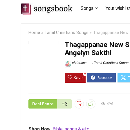
Songs
Your wishlis
Home
»
Tamil Christians Songs
»
Thagappanae New S
Thagappanae New So
Angelyn Sakthi
christians
Tamil Christians Songs
0
Save
+3
Deal Score
694
Shop Now
:
Bible, songs & etc