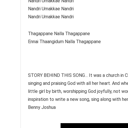
Nandri Umakkae Nandri
Nandri Umakkae Nandri
Nandri Umakkae Nandri
Thagappane Nalla Thagappane
Ennai Thaangidum Nalla Thagappane
STORY BEHIND THIS SONG… It was a church in Chen
singing and praising God with all her heart. And wh
little girl by birth, worshipping God joyfully, not
inspiration to write a new song, sing along with he
Benny Joshua