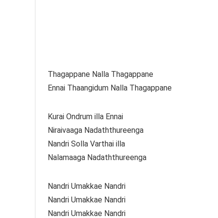
Thagappane Nalla Thagappane
Ennai Thaangidum Nalla Thagappane
Kurai Ondrum illa Ennai
Niraivaaga Nadaththureenga
Nandri Solla Varthai illa
Nalamaaga Nadaththureenga
Nandri Umakkae Nandri
Nandri Umakkae Nandri
Nandri Umakkae Nandri