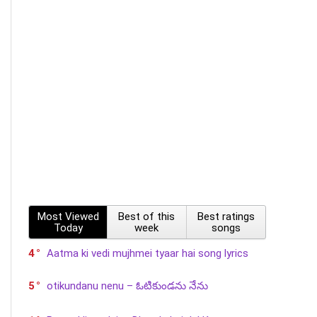
Most Viewed
Best of this
Best ratings
Today
week
songs
4
Aatma ki vedi mujhmei tyaar hai song lyrics
5
otikundanu nenu – ఓటికుండను నేను