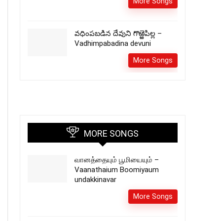
More Songs
వధింపబడిన దేవుని గొఱ్ఱెపిల్ల –
Vadhimpabadina devuni
More Songs
MORE SONGS
வானத்தையும் பூமியையும் –
Vaanathaium Boomiyaum
undakkinavar
More Songs