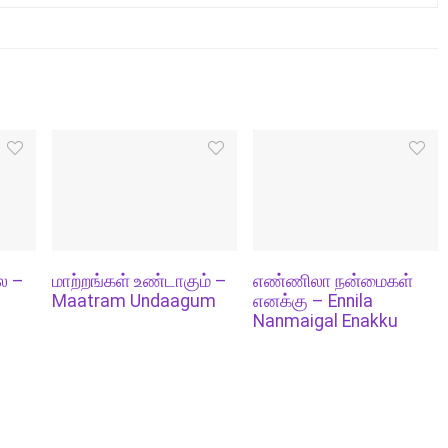
ல –
மாற்றங்கள் உண்டாகும் –
எண்ணிலா நன்மைகள்
Maatram Undaagum
எனக்கு – Ennila
Nanmaigal Enakku