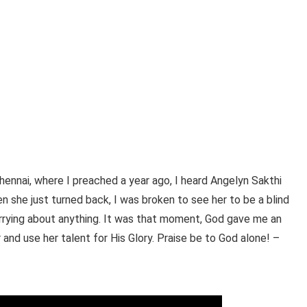
nai, where I preached a year ago, I heard Angelyn Sakthi
en she just turned back, I was broken to see her to be a blind
 worrying about anything. It was that moment, God gave me an
r and use her talent for His Glory. Praise be to God alone! –