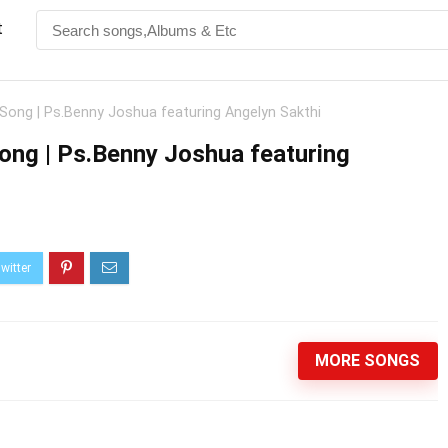
t
ong | Ps.Benny Joshua featuring Angelyn Sakthi
ng | Ps.Benny Joshua featuring
MORE SONGS