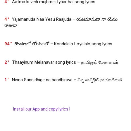
4
Aatma ki vedi mujhmei tyaar hai song lyrics
4
Yajamanuda Naa Yesu Raajuda – యజమానుడా నా యేసు
రాజుడా
94
కొండలలో లోయలలో – Kondalalo Loyalalo song lyrics
2
Thaayinum Melanavar song lyrics – தாயினும் மேலானவர்
1
Ninna Sannidhige na bandhiruve – ನಿನ್ನ ಸಾನ್ನಿಧಿಗೆ ನಾ ಬಂದಿರುವೆ
Install our App and copy lyrics !