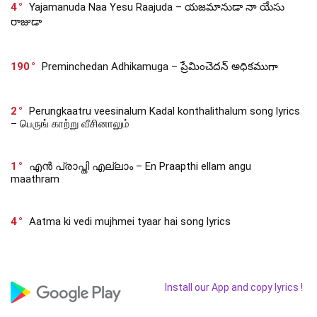
4
Yajamanuda Naa Yesu Raajuda – యజమానుడా నా యేసు
రాజుడా
190
Preminchedan Adhikamuga – ప్రేమించెదన్ అధికముగా
2
Perungkaatru veesinalum Kadal konthalithalum song lyrics
– பெருங் காற்று வீசினாலும்
1
എൻ പ്രാപ്തി എല്ലാം – En Praapthi ellam angu
maathram
4
Aatma ki vedi mujhmei tyaar hai song lyrics
Install our App and copy lyrics !