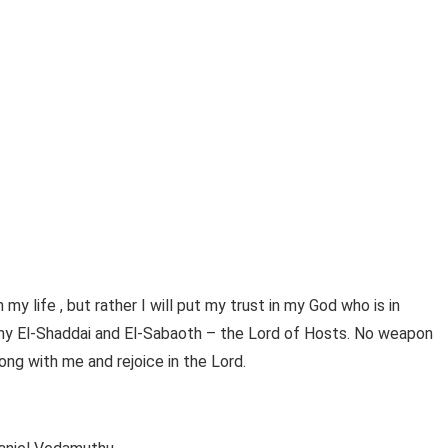
 my life , but rather I will put my trust in my God who is in
 my El-Shaddai and El-Sabaoth – the Lord of Hosts. No weapon
ong with me and rejoice in the Lord.