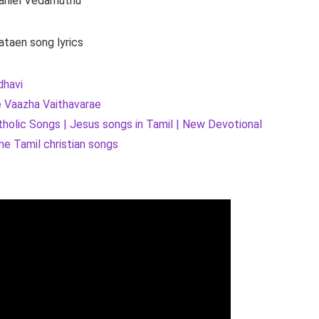
Daniel Vedamuthu
ataen song lyrics
dhavi
 Vaazha Vaithavarae
tholic Songs | Jesus songs in Tamil | New Devotional
 Tamil christian songs