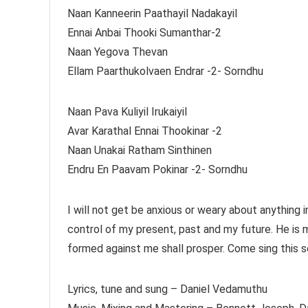
Naan Kanneerin Paathayil Nadakayil
Ennai Anbai Thooki Sumanthar-2
Naan Yegova Thevan
Ellam Paarthukolvaen Endrar -2- Sorndhu
Naan Pava Kuliyil Irukaiyil
Avar Karathal Ennai Thookinar -2
Naan Unakai Ratham Sinthinen
Endru En Paavam Pokinar -2- Sorndhu
I will not get be anxious or weary about anything in
control of my present, past and my future. He is
formed against me shall prosper. Come sing this s
Lyrics, tune and sung – Daniel Vedamuthu