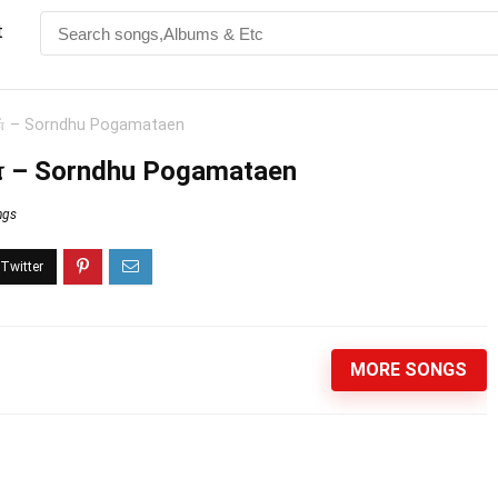
t
ேன் – Sorndhu Pogamataen
ன் – Sorndhu Pogamataen
ngs
MORE SONGS