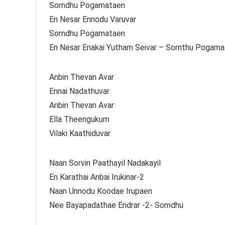
Sorndhu Pogamataen
En Nesar Ennodu Varuvar
Sorndhu Pogamataen
En Nesar Enakai Yutham Seivar – Sornthu Pogama
Anbin Thevan Avar
Ennai Nadathuvar
Anbin Thevan Avar
Ella Theengukum
Vilaki Kaathiduvar
Naan Sorvin Paathayil Nadakayil
En Karathai Anbai Irukinar-2
Naan Unnodu Koodae Irupaen
Nee Bayapadathae Endrar -2- Sorndhu