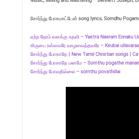
Music, Mixing and Mastering – Bennett Joseph, 
சோர்ந்து போகமாட்டேன் song lyrics, Sorndhu Pogam
ஏற்ற நேரம் எனக்கு உதவி – Yaetra Naeram Ennaku U
கிருபை உள்ளவரே வாழவைத்தவரே – Kirubai ullavarae
சோர்ந்து போகாதே | New Tamil Christian songs | Ca
சோர்ந்து போகாதே மனமே – Sornthu pogathe maname
சோர்ந்து போவதில்லை – sornthu povathillai