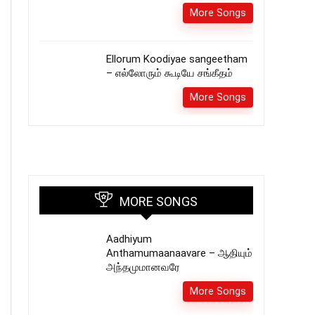
More Songs
Ellorum Koodiyae sangeetham
– எல்லோரும் கூடியே சங்கீதம்
More Songs
MORE SONGS
Aadhiyum
Anthamumaanaavare – ஆதியும்
அந்தமுமானவரே
More Songs