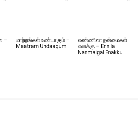
ல –
மாற்றங்கள் உண்டாகும் –
எண்ணிலா நன்மைகள்
Maatram Undaagum
எனக்கு – Ennila
Nanmaigal Enakku