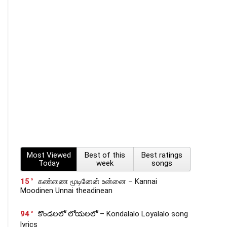
Most Viewed
Best of this
Best ratings
Today
week
songs
15
கண்ணை மூடினேன் உன்னை – Kannai
Moodinen Unnai theadinean
94
కొండలలో లోయలలో – Kondalalo Loyalalo song
lyrics