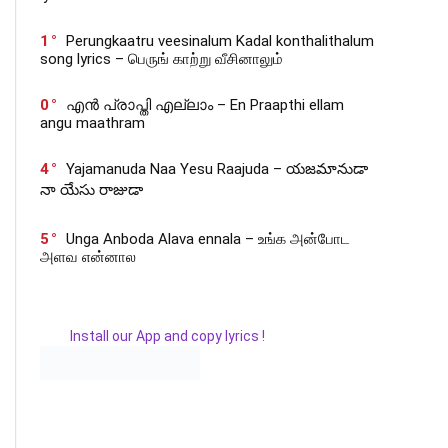
1
Perungkaatru veesinalum Kadal konthalithalum
song lyrics – பெருங் காற்று வீசினாலும்
0
എൻ പ്രാപ്തി എല്ലാം – En Praapthi ellam
angu maathram
4
Yajamanuda Naa Yesu Raajuda – యజమానుడా
నా యేసు రాజుడా
5
Unga Anboda Alava ennala – உங்க அன்போட
அளவ என்னால
Install our App and copy lyrics !