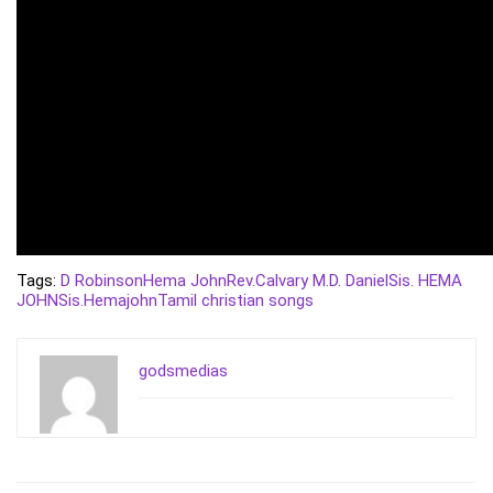
Tags:
D Robinson
Hema John
Rev.Calvary M.D. Daniel
Sis. HEMA
JOHN
Sis.Hemajohn
Tamil christian songs
godsmedias