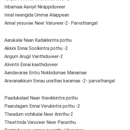
Inbamaai Aaviyil Nirappiduveer
Innal neengida Ummai Alaippean
Annal yesuvae Neer Varuveer-2- Parvathangal
Aarukalai Naan Kadakkintra pothu
Akkini Ennai Soolkintra pothu -2
Angum Arugil Vanthiduveer-2
Alivintri Ennai kaathiduveer
Aandavarae Entru Nokkidumae Manamae
Aravanaikkum Ennau unathan karamae -2- parvathangal
Paadukalaal Naan thavikkintra pothu
Paarulagam Ennai Verukintra pothu -2
Theadum vizhikalai Neer Arinthu-2
Theattrida Varuveer Neer Parunthu