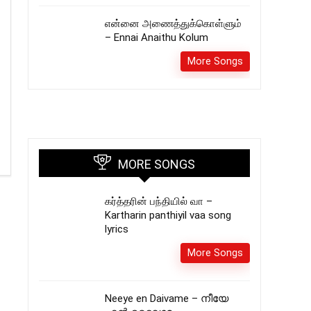
என்னை அணைத்துக்கொள்ளும்
– Εnnai Αnaithu Kolum
More Songs
MORE SONGS
கர்த்தரின் பந்தியில் வா –
Kartharin panthiyil vaa song
lyrics
More Songs
Neeye en Daivame – നീയേ