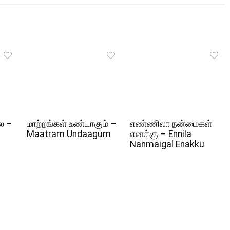
ல –
மாற்றங்கள் உண்டாகும் –
எண்ணிலா நன்மைகள்
Maatram Undaagum
எனக்கு – Ennila
Nanmaigal Enakku