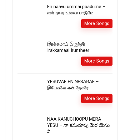
En naavu ummai paadume –
என் நாவு உம்மை பாடுமே
More Songs
இரக்கமாய் இருந்தீர் –
Irakkamaai Iruntheer
More Songs
YESUVAE EN NESARAE –
இயேசுவே என் நேசரே
More Songs
NAA KANUCHOOPU MERA
YESU – నా కనుచూపు మేర యేసు
నీ