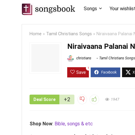
Songs
Your wishlis
Home
»
Tamil Christians Songs
»
Niraivaana Palanai 
Niraivaana Palanai N
christians
Tamil Christians Songs
1
Save
+2
Deal Score
1947
Shop Now
:
Bible, songs & etc