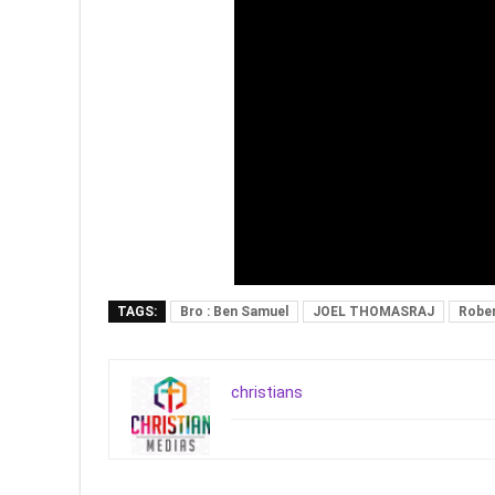
TAGS:
Bro : Ben Samuel
JOEL THOMASRAJ
Rober
christians