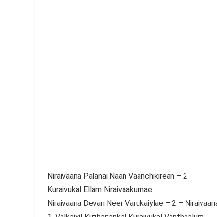
Niraivaana Palanai Naan Vaanchikirean – 2
Kuraivukal Ellam Niraivaakumae
Niraivaana Devan Neer Varukaiylae – 2 – Niraivaan
1. Valkaiyil Kuzhapankal Kuraivukal Vanthaalum