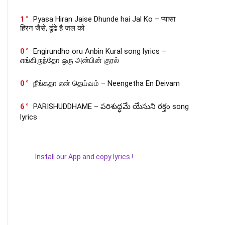
1
Pyasa Hiran Jaise Dhunde hai Jal Ko – प्यासा
हिरन जैसे, ढूंढे है जल को
0
Engirundho oru Anbin Kural song lyrics –
எங்கிருந்தோ ஒரு அன்பின் குரல்
0
நீங்கதா என் தெய்வம் – Neengetha En Deivam
6
PARISHUDDHAME – పరిశుద్ధమే యేసుని రక్తం song
lyrics
Install our App and copy lyrics !