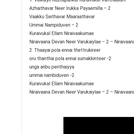
Azhaithavar Neer Irukka Payaemilla – 2
Vaakku Seithavar Maaraathavar
Ummai Nampiduven – 2
Kuraivukal Ellam Niraivaakumae
Niraivaana Devan Neer Varukaiylae – 2 – Niraivaan
2. Thaayai pola ennai thettrukireer
oru thanthai pola ennai sumakkinteer -2
unga anbu perithaiyya
ummai nambiduven -2
Kuraivukal Ellam Niraivaakumae
Niraivaana Devan Neer Varukaiylae – 2 – Niraivaan