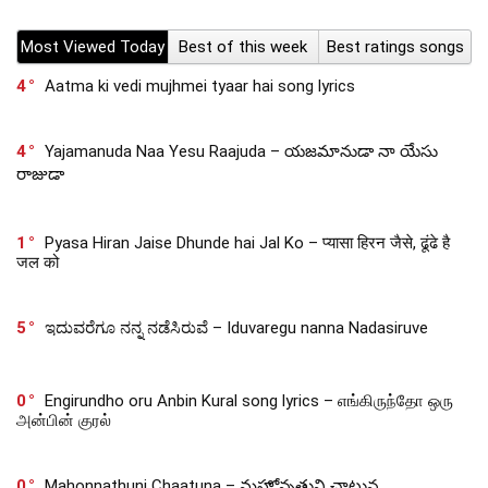
Most Viewed Today
Best of this week
Best ratings songs
4
Aatma ki vedi mujhmei tyaar hai song lyrics
4
Yajamanuda Naa Yesu Raajuda – యజమానుడా నా యేసు
రాజుడా
1
Pyasa Hiran Jaise Dhunde hai Jal Ko – प्यासा हिरन जैसे, ढूंढे है
जल को
5
ಇದುವರೆಗೂ ನನ್ನ ನಡೆಸಿರುವೆ – Iduvaregu nanna Nadasiruve
0
Engirundho oru Anbin Kural song lyrics – எங்கிருந்தோ ஒரு
அன்பின் குரல்
0
Mahonnathuni Chaatuna – మహోన్నతుని చాటున