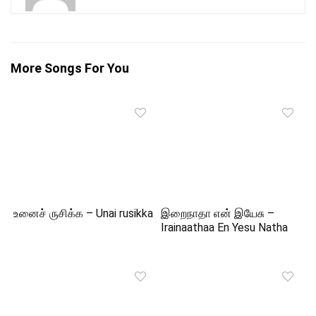
More Songs For You
உனைச் ருசிக்க – Unai rusikka
இறைநாதா என் இயேசு –
Irainaathaa En Yesu Natha