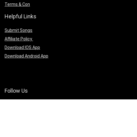
Terms & Con
Helpful Links
Submit Songs
Affiliate Policy
Download IOS App
Download Android App
Follow Us
Copyright ©2025 christianmedias.com All Rights Reserved.
christianmedias.com
christiansongsbook.com