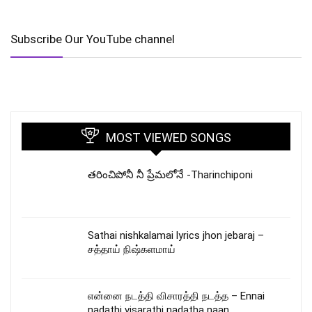
Subscribe Our YouTube channel
MOST VIEWED SONGS
తరించిపోనీ నీ ప్రేమలోనే -Tharinchiponi
Sathai nishkalamai lyrics jhon jebaraj –
சத்தாய் நிஷ்களமாய்
என்னை நடத்தி விசாரத்தி நடத்த – Ennai
nadathi visarathi nadatha naan