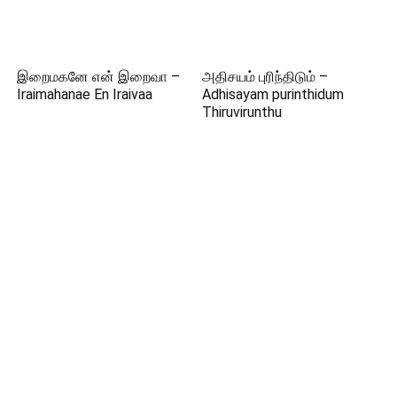
இறைமகனே என் இறைவா –
அதிசயம் புரிந்திடும் –
Iraimahanae En Iraivaa
Adhisayam purinthidum
Thiruvirunthu