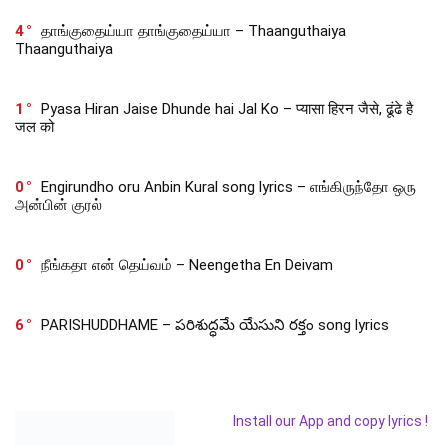
4
தாங்குதைய்யா தாங்குதைய்யா – Thaanguthaiya
Thaanguthaiya
1
Pyasa Hiran Jaise Dhunde hai Jal Ko – प्यासा हिरन जैसे, ढूंढे है
जल को
0
Engirundho oru Anbin Kural song lyrics – எங்கிருந்தோ ஒரு
அன்பின் குரல்
0
நீங்கதா என் தெய்வம் – Neengetha En Deivam
6
PARISHUDDHAME – పరిశుద్ధమే యేసుని రక్తం song lyrics
Install our App and copy lyrics !