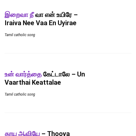
இறைவா நீ
வா என் உயிரே –
Iraiva Nee Vaa En Uyirae
Tamil catholic song
உன் வார்த்தை
கேட்டாலே – Un
Vaarthai Keattalae
Tamil catholic song
தூய ஆவியே
– Thooya