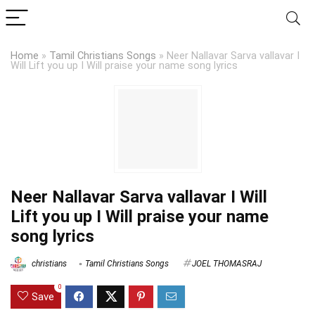
Home
»
Tamil Christians Songs
»
Neer Nallavar Sarva vallavar I
Will Lift you up I Will praise your name song lyrics
Neer Nallavar Sarva vallavar I Will
Lift you up I Will praise your name
song lyrics
christians
Tamil Christians Songs
JOEL THOMASRAJ
0
Save