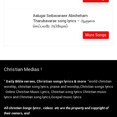
Aalugai Seibavaraee Abisheham
Tharubavarae song lyrics – ஆளுகை
செய்பவரே அபிஷேகம்
More Songs
Christian Medias !
”
Daily Bible verses, Christian songs lyrics & more
“world christian
worship, christian song lyrics, praise and worship,Christian songs lyrics
. Online Christian Music Lyrics, Christian song lyrics Christian music
lyrics and Christian song lyrics,Gospel music lyrics.
All christian Songs lyrics , videos etc are the property and copyright of
their owners, and