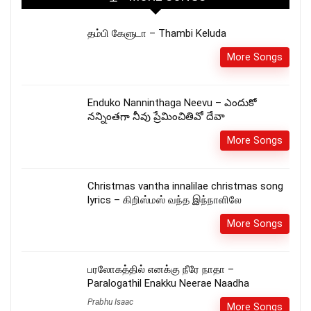
தம்பி கேளுடா – Thambi Keluda
More Songs
Enduko Nanninthaga Neevu – ఎందుకో
నన్నింతగా నీవు ప్రేమించితివో దేవా
More Songs
Christmas vantha innalilae christmas song
lyrics – கிறிஸ்மஸ் வந்த இந்நாளிலே
More Songs
பரலோகத்தில் எனக்கு நீரே நாதா –
Paralogathil Enakku Neerae Naadha
Prabhu Isaac
More Songs