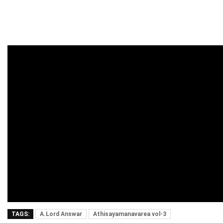
TAGS:
A.Lord Answar
Athisayamanavarea vol-3