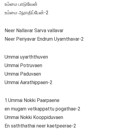
உம்மை பாடுவேன்
உம்மை ஆராதிப்பேன்-2
Neer Nallavar Sarva vallavar
Neer Periyavar Endrum Uyarnthavar-2
Ummai uyarththuven
Ummai Potruvaen
Ummai Paduvaen
Ummai Aarathippaen-2
1.Ummai Nokki Paarpaene
en mugam vetkappattu pogathae-2
Ummai Nokki Kooppiduvaen
En saththathai neer kaetpeerae-2