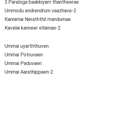
3.Paraloga baakkiyam thantheerae
Ummodu endrendrum vaazhave-2
Kannimai Neraththil maridumae
Kavalai kanneer ellamae-2
Ummai uyarththuven
Ummai Potruvaen
Ummai Paduvaen
Ummai Aarathippaen-2