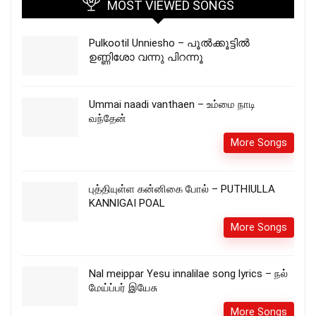
MOST VIEWED SONGS
Pulkootil Unniesho – പൂൽക്കൂട്ടിൽ
ഉണ്ണിശോ വന്നു പിറന്നൂ
Ummai naadi vanthaen – உம்மை நாடி
வந்தேன்
More Songs
புத்தியுள்ள கன்னிகை போல் – PUTHIULLA
KANNIGAI POAL
More Songs
Nal meippar Yesu innalilae song lyrics – நல்
மேய்ப்பர் இயேசு
More Songs