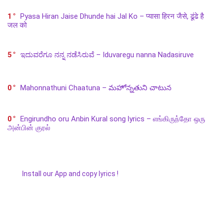
1
Pyasa Hiran Jaise Dhunde hai Jal Ko – प्यासा हिरन जैसे, ढूंढे है
जल को
5
ಇದುವರೆಗೂ ನನ್ನ ನಡೆಸಿರುವೆ – Iduvaregu nanna Nadasiruve
0
Mahonnathuni Chaatuna – మహోన్నతుని చాటున
0
Engirundho oru Anbin Kural song lyrics – எங்கிருந்தோ ஒரு
அன்பின் குரல்
Install our App and copy lyrics !