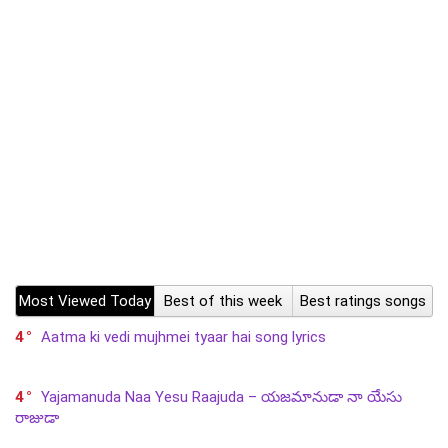
Most Viewed Today
Best of this week
Best ratings songs
4
Aatma ki vedi mujhmei tyaar hai song lyrics
4
Yajamanuda Naa Yesu Raajuda – యజమానుడా నా యేసు
రాజుడా