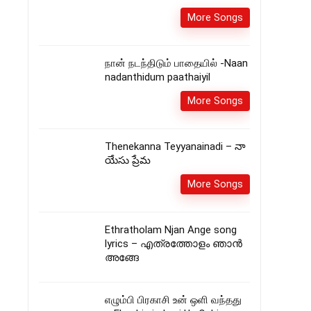
More Songs
நான் நடந்திடும் பாதையில் -Naan
nadanthidum paathaiyil
More Songs
Thenekanna Teyyanainadi – నా
యేసు ప్రేమ
More Songs
Ethratholam Njan Ange song
lyrics – എത്രത്തോളം ഞാൻ
അങ്ങേ
எழும்பி பிரகாசி உன் ஒளி வந்தது