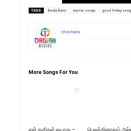
TAGS:
Beula Benz
easter songs
good friday son
christians
More Songs For You
என் துதிகள் ஓயாது –
பெலத்தினாலும் அல்