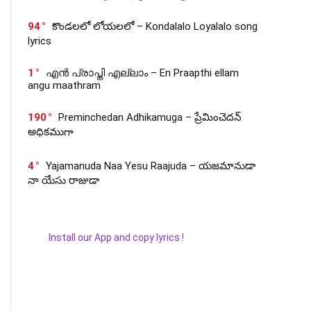
94
కొండలలో లోయలలో – Kondalalo Loyalalo song
lyrics
1
എൻ പ്രാപ്തി എല്ലാം – En Praapthi ellam
angu maathram
190
Preminchedan Adhikamuga – ప్రేమించెదన్
అధికముగా
4
Yajamanuda Naa Yesu Raajuda – యజమానుడా
నా యేసు రాజుడా
Install our App and copy lyrics !