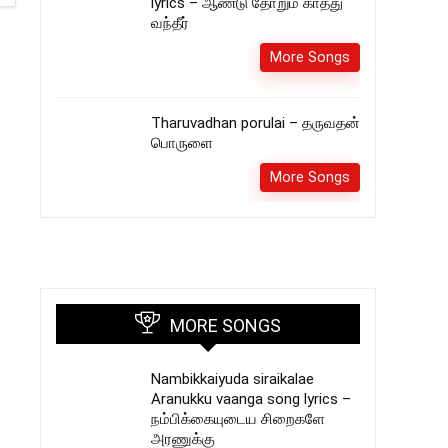
lyrics – ஆண்டு தோறும் காத்து
வந்தீர்
More Songs
Tharuvadhan porulai – தருவதன்
பொருளை
More Songs
MORE SONGS
Nambikkaiyuda siraikalae
Aranukku vaanga song lyrics –
நம்பிக்கையுடைய சிறைகளே
அரணுக்கு