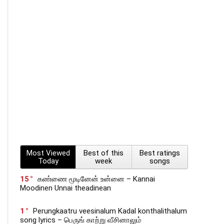
Most Viewed
Best of this
Best ratings
Today
week
songs
15
கண்ணை மூடினேன் உன்னை – Kannai
Moodinen Unnai theadinean
1
Perungkaatru veesinalum Kadal konthalithalum
song lyrics – பெருங் காற்று வீசினாலும்