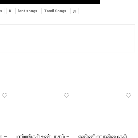
gs
K
lent songs
Tamil Songs
கு
ல –
மாற்றங்கள் உண்டாகும் –
எண்ணிலா நன்மைகள்