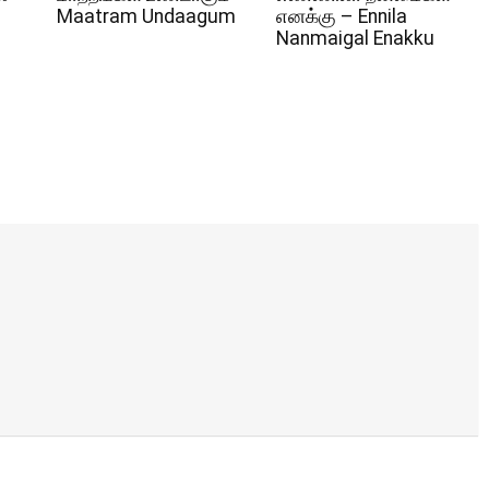
Maatram Undaagum
எனக்கு – Ennila
Nanmaigal Enakku