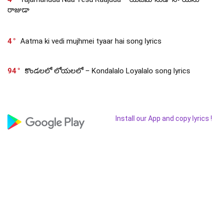
రాజుడా
4
Aatma ki vedi mujhmei tyaar hai song lyrics
94
కొండలలో లోయలలో – Kondalalo Loyalalo song lyrics
Install our App and copy lyrics !