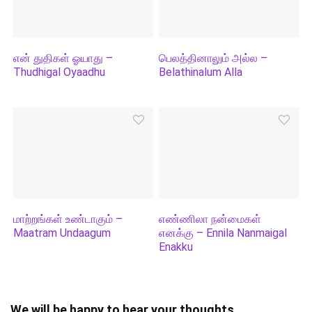
என் துதிகள் ஓயாது –
பெலத்தினாலும் அல்ல –
Thudhigal Oyaadhu
Belathinalum Alla
மாற்றங்கள் உண்டாகும் –
எண்ணிலா நன்மைகள்
Maatram Undaagum
எனக்கு – Ennila Nanmaigal
Enakku
We will be happy to hear your thoughts