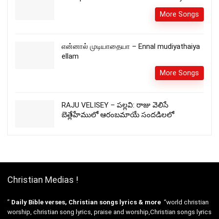
More Songs
என்னால் முடியாதையா – Ennal mudiyathaiya
ellam
More Songs
RAJU VELISEY – పల్లవి: రాజు వెలిసే
బెత్లేహేములో ఆరంబమాయే సందడిలలో
Christian Medias !
”
Daily Bible verses, Christian songs lyrics & more
“world christian
worship, christian song lyrics, praise and worship,Christian songs lyrics