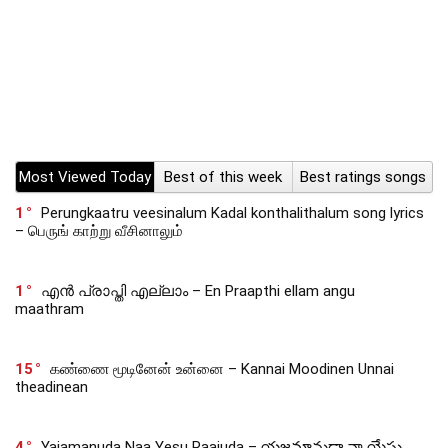
Most Viewed Today
Best of this week
Best ratings songs
1
Perungkaatru veesinalum Kadal konthalithalum song lyrics
– பெருங் காற்று வீசினாலும்
1
എൻ പ്രാപ്തി എല്ലാം – En Praapthi ellam angu
maathram
15
கண்ணை மூடினேன் உன்னை – Kannai Moodinen Unnai
theadinean
4
Yajamanuda Naa Yesu Raajuda – యజమానుడా నా యేసు