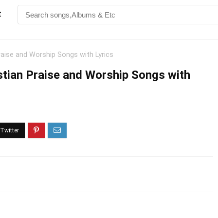
t
raise and Worship Songs with Lyrics
stian Praise and Worship Songs with