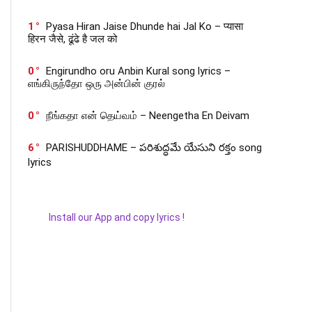
1
Pyasa Hiran Jaise Dhunde hai Jal Ko – प्यासा
हिरन जैसे, ढूंढे है जल को
0
Engirundho oru Anbin Kural song lyrics –
எங்கிருந்தோ ஒரு அன்பின் குரல்
0
நீங்கதா என் தெய்வம் – Neengetha En Deivam
6
PARISHUDDHAME – పరిశుద్ధమే యేసుని రక్తం song
lyrics
Install our App and copy lyrics !