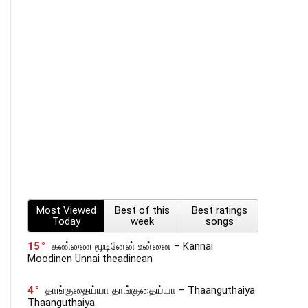
Most Viewed
Best of this
Best ratings
Today
week
songs
15
கண்ணை மூடினேன் உன்னை – Kannai
Moodinen Unnai theadinean
4
தாங்குதைய்யா தாங்குதைய்யா – Thaanguthaiya
Thaanguthaiya