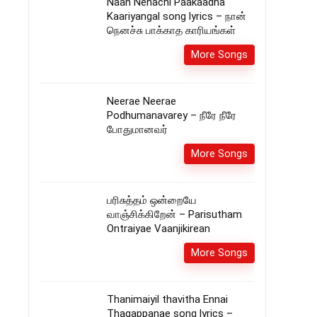
Naan Nenachi Paakaadha
Kaariyangal song lyrics – நான்
நெனச்சு பாக்காத காரியங்கள்
More Songs
Neerae Neerae
Podhumanavarey – நீரே நீரே
போதுமானவர்
More Songs
பரிசுத்தம் ஒன்றையே
வாஞ்சிக்கிறேன் – Parisutham
Ontraiyae Vaanjikirean
More Songs
Thanimaiyil thavitha Ennai
Thagappanae song lyrics –