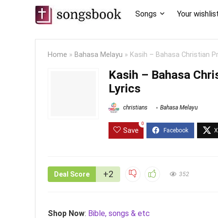
Songs
Your wishlis
Home
»
Bahasa Melayu
»
Kasih – Bahasa Christian P
Kasih – Bahasa Chri
Lyrics
christians
Bahasa Melayu
0
Save
+2
Deal Score
352
Shop Now
:
Bible, songs & etc