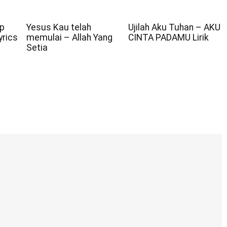
ap
Yesus Kau telah
Ujilah Aku Tuhan – AKU
yrics
memulai – Allah Yang
CINTA PADAMU Lirik
Setia