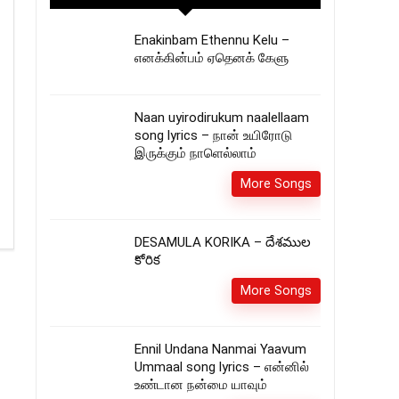
Enakinbam Ethennu Kelu –
எனக்கின்பம் ஏதெனக் கேளு
Naan uyirodirukum naalellaam
song lyrics – நான் உயிரோடு
இருக்கும் நாளெல்லாம்
More Songs
DESAMULA KORIKA – దేశముల
కోరిక
More Songs
Ennil Undana Nanmai Yaavum
Ummaal song lyrics – என்னில்
உண்டான நன்மை யாவும்