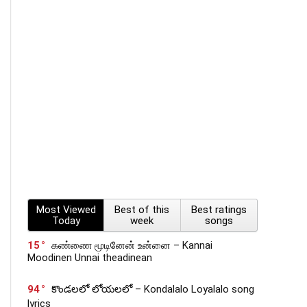
Most Viewed
Best of this
Best ratings
Today
week
songs
15
கண்ணை மூடினேன் உன்னை – Kannai
Moodinen Unnai theadinean
94
కొండలలో లోయలలో – Kondalalo Loyalalo song
lyrics