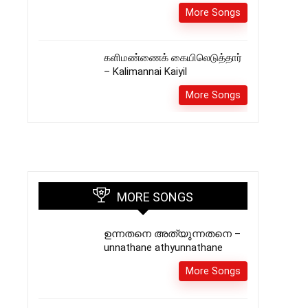
More Songs
களிமண்ணைக் கையிலெடுத்தார்
– Kalimannai Kaiyil
More Songs
MORE SONGS
ഉന്നതനെ അത്യുന്നതനെ –
unnathane athyunnathane
More Songs