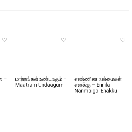
ல –
மாற்றங்கள் உண்டாகும் –
எண்ணிலா நன்மைகள்
Maatram Undaagum
எனக்கு – Ennila
Nanmaigal Enakku