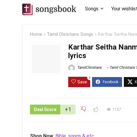
Songs
Your wishlis
Home
»
Tamil Christians Songs
»
Karthar Seitha Nan
Karthar Seitha Nanm
lyrics
TamilChristians
Tamil Christians
0
Save
+1
Deal Score
1157
Shop Now
:
Bible, songs & etc