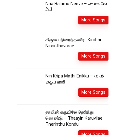
Naa Balamu Neeve – నా బలము
నీవే
More Songs
கிருபை நிறைந்தவரே -Kirubai
Nirainthavarae
More Songs
Nin Kripa Mathi Enikku – നിൻ
കൃപ മതി
More Songs
தாயின் கருவிலே தெரிந்து
கொண்டு – Thaayin Karuvilae
Therinthu Kondu
More Songs