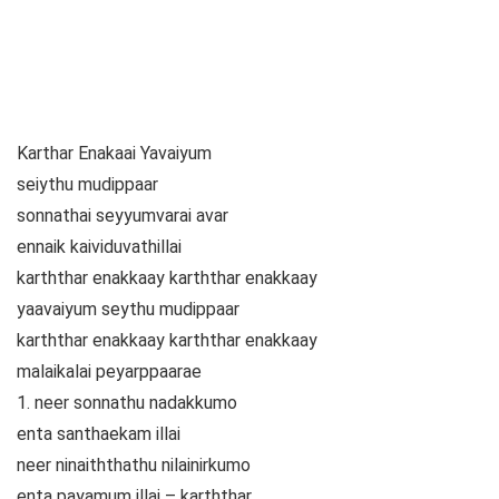
Karthar Enakaai Yavaiyum
seiythu mudippaar
sonnathai seyyumvarai avar
ennaik kaividuvathillai
karththar enakkaay karththar enakkaay
yaavaiyum seythu mudippaar
karththar enakkaay karththar enakkaay
malaikalai peyarppaarae
1. neer sonnathu nadakkumo
enta santhaekam illai
neer ninaiththathu nilainirkumo
enta payamum illai – karththar