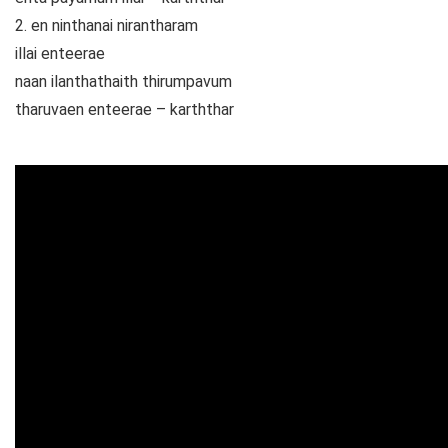
2. en ninthanai nirantharam
illai enteerae
naan ilanthathaith thirumpavum
tharuvaen enteerae – karththar