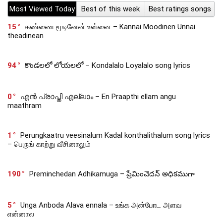
Most Viewed Today
Best of this week
Best ratings songs
15
கண்ணை மூடினேன் உன்னை – Kannai Moodinen Unnai
theadinean
94
కొండలలో లోయలలో – Kondalalo Loyalalo song lyrics
0
എൻ പ്രാപ്തി എല്ലാം – En Praapthi ellam angu
maathram
1
Perungkaatru veesinalum Kadal konthalithalum song lyrics
– பெருங் காற்று வீசினாலும்
190
Preminchedan Adhikamuga – ప్రేమించెదన్ అధికముగా
5
Unga Anboda Alava ennala – உங்க அன்போட அளவ
என்னால