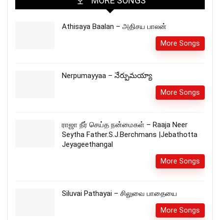
MORE SONGS
Athisaya Baalan – அதிசய பாலன்
More Songs
Nerpumayyaa – నేర్పుమయ్యా
More Songs
ராஜா நீர் செய்த நன்மைகள் – Raaja Neer
Seytha Father.S.J.Berchmans |Jebathotta
Jeyageethangal
More Songs
Siluvai Pathayai – சிலுவை பாதையை
More Songs